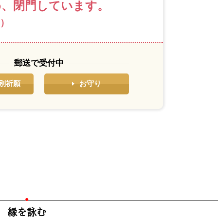
め、閉⾨しています。
）
郵送で受付中
別祈願
お守り
縁を詠む