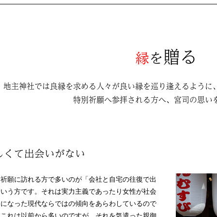
贈る
縁
を
地主神社では良縁を求める人々が良い縁を巡り逢えるように
特別祈願へ参拝される方へ、宮司の思い
しくて出会いがない
別祈願に訪れる方で多いのが「会社と自宅の往復で出
という方です。それは実力主義であったり女性が社会
うになった現代ならではの傾向をあらわしているので
、これは以前から多いのですが、それを気遣った親御