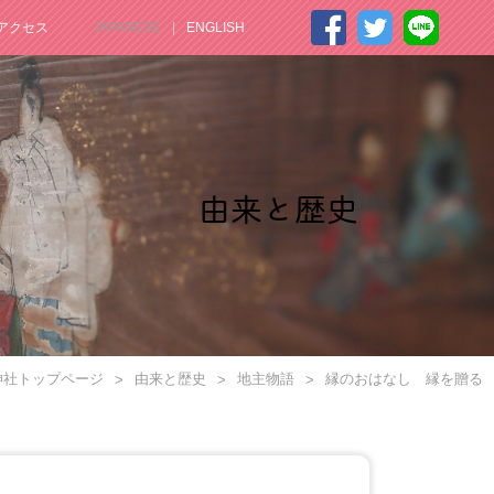
アクセス
JAPANESE
ENGLISH
由来と歴史
神社トップページ
由来と歴史
地主物語
縁のおはなし 縁を贈る