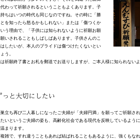
に代わって祈願されるということもよくあります。子
気持ちはいつの時代も同じなのですね。その時に「勝
ことを知ったら怒るかもしれない」または「傷つくか
という理由で、「子供には知られないように祈願お願
お願いされることもしばしばあります。子供さんのこ
願はしたいが、本人のプライドは傷つけたくないとい
しょう。
には祈願終了書とお札を郵送でお送りしますが、ご本人様に知られない
ずっと大切にしたい
が巣立ち再び二人暮しになったご夫婦が「夫婦円満」を願ってご祈願さ
きたいというご夫婦の姿も、高齢化社会である現代を反映しているよう
が温まります。
も複雑で、すれ違うこともあれば結ばれることもあるように、強くもな