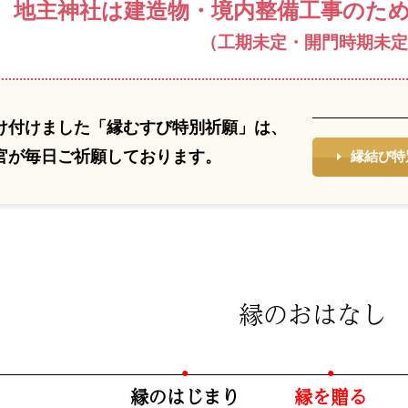
地主神社は建造物・
境内整備工事のた
（工期未定・開門時期未定
け付けました「縁むすび特別祈願」は、
官が毎⽇ご祈願しております。
縁結び特
縁のおはなし
縁のはじまり
縁を贈る