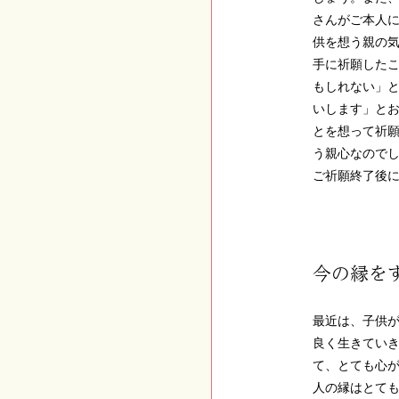
さんがご本人
供を想う親の
手に祈願した
もしれない」
いします」と
とを想って祈
う親心なので
ご祈願終了後
今の縁を
最近は、子供
良く生きてい
て、とても心
人の縁はとて