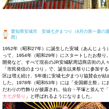
愛知県安城市 安城七夕まつり（8月の第一週の週
間）
1952年（昭和27年）に誕生した安城（あんじょう
って、1954年（昭和29年）にスタートしたお祭り
開発など、すべて現在のJR安城駅周辺商店街の人
「市民発信のまつり」で、誕生以来祭りに参加する
区は増え続け、5年後に安城七夕まつり協賛会が結
した。1978年（昭和53年）には「全国郷土祭」に
だわりの竹飾りが披露され、仙台・平塚と並んで「
大七夕祭り
」と呼ばれるようになりました。