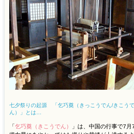
七夕祭りの起源 「乞巧奠（きっこうでん/きこう
ん）」とは…
「
乞巧奠（きこうでん）
」は、中国の行事で7月