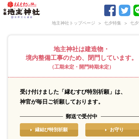
地主神社トップページ
七夕特集
七夕
地主神社は建造物・
境内整備工事のため、閉⾨しています。
（工期未定・開門時期未定）
受け付けました「縁むすび特別祈願」は、
神官が毎⽇ご祈願しております。
郵送で受付中
縁結び特別祈願
お守り