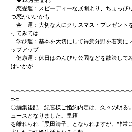
◆12月生まれ
恋愛運：スピーディーな展開より、ちょっぴ
つ恋がいいかも
金 運：大切な人にクリスマス・プレゼント
ってみては
学び運：基本を大切にして得意分野を着実に
ップアップ
健康運：休日はのんびり公園などを散策して
はいかが
=-=-=-=-=-=-=-=-=-=-=-=-=-=-=-=-=-=-=-=-=-=-=-=-
=-=
〇編集後記 紀宮様ご婚約内定は、久々の明る
ュースとなりました。皇籍
を離れられ「黒田清子」となられますが、非常