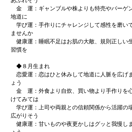
あふれそう
金 運：ギャンブルや株よりも特売やバーゲ
地道に
学び運：手作りにチャレンジして感性を磨い
ませんか
健康運：睡眠不足はお肌の大敵、規則正しい
習慣を
◆８月生まれ
恋愛運：恋はひと休みして地道に人脈を広げ
ょう
金 運：外食より自炊、買い物より手作りを
けてみては
学び運：上司や両親との信頼関係から活躍の
広がりそう
健康運：甘いものや夜更かしはグッと我慢し