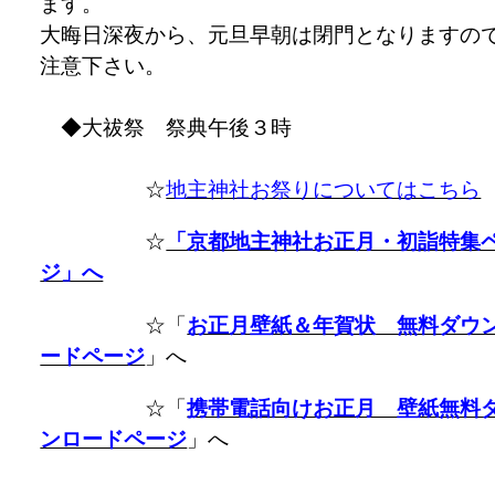
ます。
大晦日深夜から、元旦早朝は閉門となりますの
注意下さい。
◆大祓祭 祭典午後３時
☆
地主神社お祭りについてはこちら
☆
「京都地主神社お正月・初詣特集
ジ」へ
☆「
お正月壁紙＆年賀状 無料ダウ
ードページ
」へ
☆「
携帯電話向けお正月 壁紙無料
ンロードページ
」へ