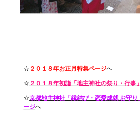
☆
２０１８年お正月特集ページ
へ
☆
２０１８年初詣「地主神社の祭り・行事
☆
京都地主神社「縁結び・恋愛成就 お守り
ージ
へ