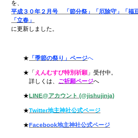
を、
平成３０年２月号 「節分祭」「厄除守」「福
「立春」
に更新しました。
★
「季節の祭り」ページ
へ
★「
えんむすび特別祈願
」受付中。
詳しくは、
ご祈願ページ
へ
★
LINE@アカウント (@jishujinja)
★
Twitter地主神社公式ページ
★
Facebook地主神社公式ページ