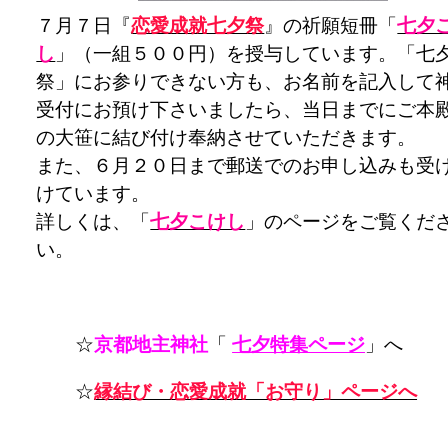
７月７日『
恋愛成就七夕祭
』の祈願短冊「
七夕
し
」（一組５００円）を授与しています。「七
祭」にお参りできない方も、お名前を記入して
受付にお預け下さいましたら、当日までにご本
の大笹に結び付け奉納させていただきます。
また、６月２０日まで郵送でのお申し込みも受
けています。
詳しくは、「
七夕こけし
」のページをご覧くだ
い。
☆
京都地主神社
「
七夕特集ページ
」へ
☆
縁結び・恋愛成就「お守り」ページへ