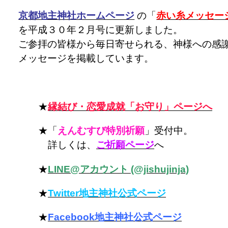
京都地主神社ホームページ
の「
赤い糸メッセー
を平成３０年２月号に更新しました。
ご参拝の皆様から毎日寄せられる、神様への感
メッセージを掲載しています。
★
縁結び・恋愛成就「お守り」ページへ
★「
えんむすび特別祈願
」受付中。
詳しくは、
ご祈願ページ
へ
★
LINE@アカウント (@jishujinja)
★
Twitter地主神社公式ページ
★
Facebook地主神社公式ページ