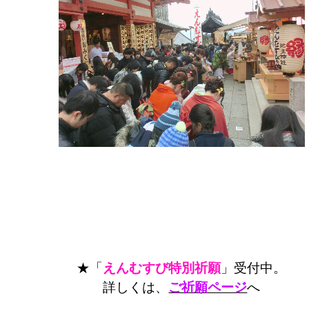
★「
えんむすび特別祈願
」受付中。
詳しくは、
ご祈願ページ
へ