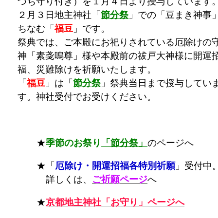
づち守り付き）を１月４日より授与しています
２月３日地主神社「
節分祭
」での「豆まき神事
ちなむ「
福豆
」です。
祭典では、ご本殿にお祀りされている厄除けの
神「素戔嗚尊」様や本殿前の祓戸大神様に開運
福、災難除けを祈願いたします。
「
福豆
」は「
節分祭
」祭典当日まで授与してい
す。神社受付でお受けください。
★
季節のお祭り
「節分祭」
のページへ
★「
厄除け・開運招福各特別祈願
」受付中
詳しくは、
ご祈願ページ
へ
★
京都地主神社「お守り」ページへ