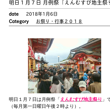
明日１月７日 月例祭「えんむすび地主祭
date
2018年1月6日
Category
お祭り・行事２０１８
明日１月７日は月例祭「
えんむすび地主祭り
」
（毎月第一日曜日午後２時より）。