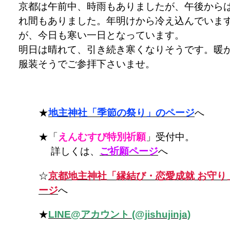
京都は午前中、時雨もありましたが、午後から
れ間もありました。年明けから冷え込んでいま
が、今日も寒い一日となっています。
明日は晴れて、引き続き寒くなりそうです。暖
服装そうでご参拝下さいませ。
★
地主神社「季節の祭り」のページ
へ
★「
えんむすび特別祈願
」受付中。
詳しくは、
ご祈願ページ
へ
☆
京都地主神社「縁結び・恋愛成就 お守り
ージ
へ
★
LINE@アカウント (@jishujinja)