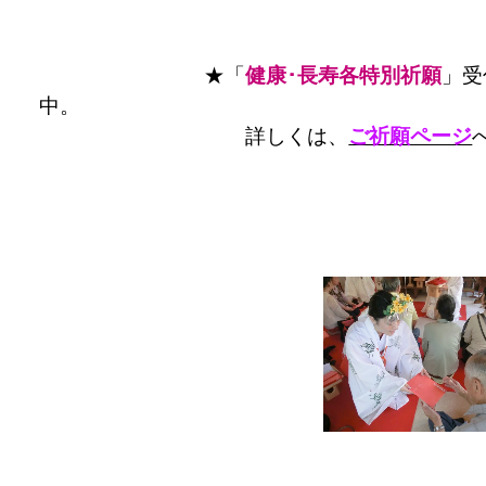
★「
健康･長寿各特別祈願
」受
中。
詳しくは、
ご祈願ページ