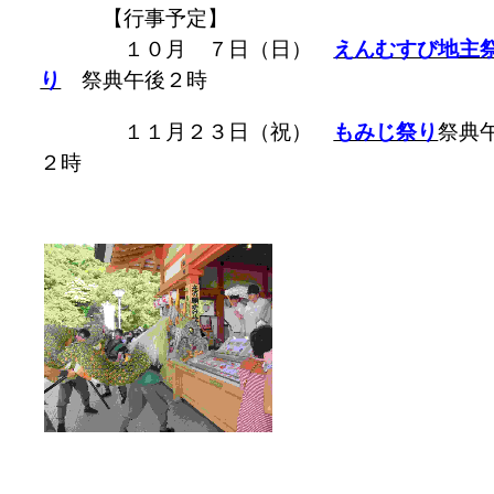
【行事予定】
１０月 ７日（日）
えんむすび地主
り
祭典午後２時
１１月２３日（祝）
もみじ祭り
祭典
２時