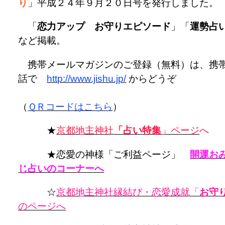
り
」平成２４年９月２０日号を発行しました。
「
恋力アップ お守りエピソード
」「
運勢占
など掲載。
携帯メールマガジンのご登録（無料）は、携
話で
http://www.jishu.jp/
からどうぞ
（
ＱＲコードはこちら
）
★
京都地主神社
「占い特集
」ページ
へ
★恋愛の神様「ご利益ページ」
開運お
じ占いのコーナーへ
☆
京都地主神社縁結び・恋愛成就「
お守
のページへ