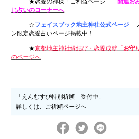
★恋愛の神様「ご利益ページ」
開運お
じ占いのコーナーへ
☆
フェイスブック地主神社公式ページ
フ
ン限定恋愛占いページ掲載中！
★
京都地主神社縁結び・恋愛成就「
お守
のページへ
「えんむすび特別祈願」受付中。
詳しくは、ご祈願ページへ