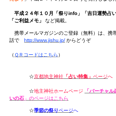
平成２４年１０月「祭りinfo」「吉日運勢占
「ご利益メモ」
など掲載。
携帯メールマガジンのご登録（無料）は、携
話で
http://www.jishu.jp/
からどうぞ
（
ＱＲコードはこちら
）
☆
京都地主神社
「占い特集」
ページ
へ
☆
地主神社ホームページ
「バーチャル
いの石
」のページはこちら
☆
季節の祭り
ページ
へ