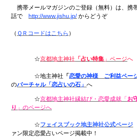
携帯メールマガジンのご登録（無料）は、携
話で
http://www.jishu.jp/
からどうぞ
（
ＱＲコードはこちら
）
☆
京都地主神社
「占い特集
」ページ
へ
☆地主神社
「
恋愛の神様 ご利益ペー
の
バーチャル「恋占いの石」
へ
☆
京都地主神社縁結び・恋愛成就「
お
り
」のページへ
☆
フェイスブック地主神社公式ページ
ァン限定恋愛占いページ掲載中！