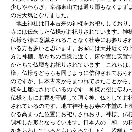
少しやわらぎ、京都東山では通り雨もなくまず
のお天気となりました。
「地主神社は日本古来の神様をお祀りしており
寺には伝来した仏様がお祀りされています。神
仏様を特に意識されることなく社寺にお参りさ
いる方も多いと思います。お家には天井近くの
方に神棚、私たちの目線に近く、床や畳に安置
かたちで仏壇をお祀りされています。これらは
様、仏様をどちらも同じように信仰されておら
のですが、日本古来からまつれてきたことから
様を上座にされているのです。神様と後に伝わ
仏様ともにお家を守護して頂く神、仏としてお
されているのです。地主神社もお寺の本堂の上
なる高まった位置にお祀りされおり、神様、仏
調和した形となっています。日本人の「和」の
をあらわしているともいえるでしょう。皆様も