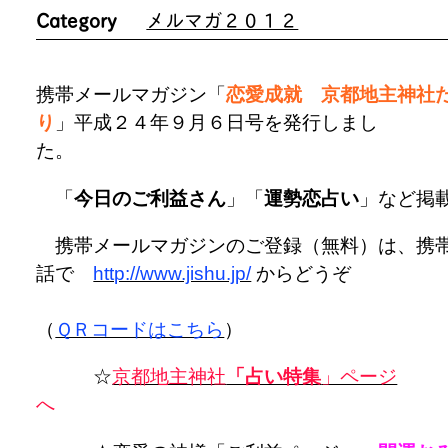
Category
メルマガ２０１２
携帯メールマガジン「
恋愛成就 京都地主神社
り
」平成２４年９月６日号を発行しまし
た
「
今日のご利益さん
」「
運勢恋占い
」など掲
携帯メールマガジンのご登録（無料）は、携
話で
http://www.jishu.jp/
からどうぞ
（
ＱＲコードはこちら
）
☆
京都地主神社
「占い特集
」ページ