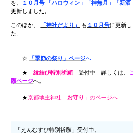
を、
１０月号 「ハロウィン」「神無月」「新酒
更新しました。
このほか、
「神社だより」
も
１０月号
に更新し
た。
☆
「季節の祭り」ページ
へ
★「
縁結び特別祈願
」受付中。詳しくは、
願ページ
へ。
★
京都地主神社「
お守り
」のページへ
「えんむすび特別祈願」受付中。