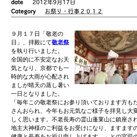
date
2012年9月17日
Category
お祭り・行事２０１２
９月１７日「敬老の
日」、拝殿にて
敬老祭
を執り行いました。
全国的に不安定なお天
気となり、京都でも一
時的な大雨が心配され
ましが晴天の蒸し暑い
一日となりました。
「毎年この敬老祭にお参り頂いております方も
さんおられ、今年もお元気なご様子を拝見し大
しく思います。不老長寿の霊山蓬莱山に鎮座さ
地主大神様のご利益をお受けになり、ますます
健康と長寿をお祈り申し上げます。」との宮司