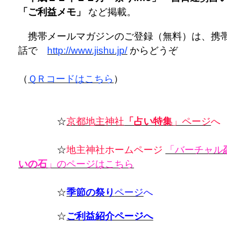
「ご利益メモ」
など掲載。
携帯メールマガジンのご登録（無料）は、携
話で
http://www.jishu.jp/
からどうぞ
（
ＱＲコードはこちら
）
☆
京都地主神社
「占い特集
」ページ
へ
☆
地主神社ホームページ
「バーチャル
いの石
」のページはこちら
☆
季節の祭り
ページ
へ
☆
ご利益紹介ページへ