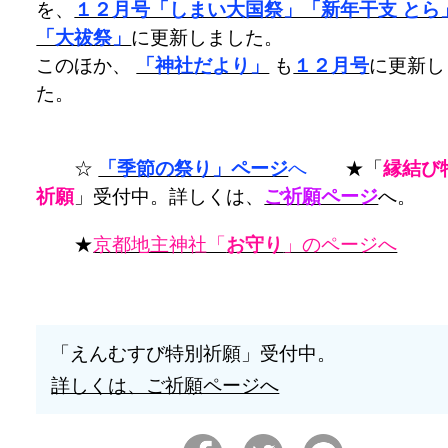
を、
１２月号「しまい大国祭」「新年干支 とら
「大祓祭」
に更新しました。
このほか、
「神社だより」
も
１２月号
に更新し
た。
☆
「季節の祭り」ページ
へ
★「
縁結び
祈願
」受付中。詳しくは、
ご祈願ページ
へ。
★
京都地主神社「
お守り
」のページへ
「えんむすび特別祈願」受付中。
詳しくは、ご祈願ページへ