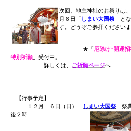
次回、地主神社のお祭りは
月６日「
しまい大国祭
」と
す。どうぞご参拝ください
★「
厄除け･開運招
特別祈願
」受付中。
詳しくは、
ご祈願ページ
へ
【行事予定】
１２月 ６日（日）
しまい大国祭
祭
後２時