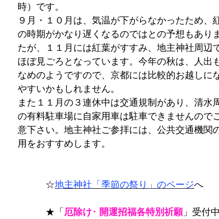
時）です。
９月・１０月は、気温が下がらなかったため、
の時期がかなり遅くなるのではとの予想もあり
たが、１１月には紅葉がすすみ、地主神社周辺
ほぼ見ごろとなっています。今年の秋は、人出
なめのようですので、京都には比較的お越しに
やすいかもしれません。
また１１月の３連休中は交通規制があり、清水
の有料駐車場に自家用車は駐車できませんので
意下さい。地主神社ご参拝には、公共交通機関
用をおすすめします。
☆
地主神社「季節の祭り」のページ
へ
★「
厄除け･ 開運招福各特別祈願
」受付