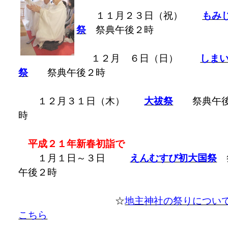
１１月２３日（祝）
もみ
祭
祭典午後２時
１２月 ６日（日）
しま
祭
祭典午後２時
１２月３１日（木）
大祓祭
祭典午
時
平成２１年新春初詣で
１月１日～３日
えんむすび初大国祭
午後２時
☆
地主神社の祭りについ
こちら