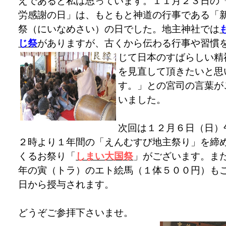
えであると私は思っています。１１月２３日の
労感謝の日」は、もともと神道の行事である「
祭（にいなめさい）の日でした。地主神社では
じ祭
がありますが、古くから伝わる行事や習慣
じて日本のす
ばらしい精
を見直して頂きたいと思
す。」との宮司の言葉が
いました。
次回は１２月６日（日）
２時より１年間の「えんむすび地主祭り」を締
くるお祭り「
しまい大国祭
」がございます。ま
年の寅（トラ）のエト絵馬（１体５００円）も
日から授与されます。
どうぞご参拝下さいませ。