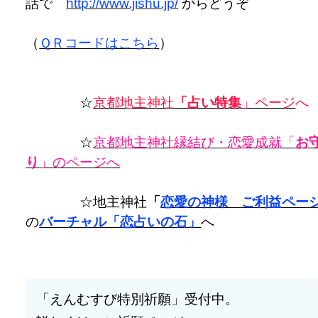
話で
http://www.jishu.jp/
からどうぞ
（
ＱＲコードはこちら
）
☆
京都地主神社
「占い特集
」ページ
へ
☆
京都地主神社縁結び・恋愛成就「
お
り
」のページへ
☆地主神社
「
恋愛の神様 ご利益ペー
の
バーチャル「恋占いの石」
へ
「えんむすび特別祈願」受付中。