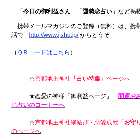
「
今日の御利益さん
」「
運勢恋占い
」など掲
携帯メールマガジンのご登録（無料）は、携
話で
http://www.jishu.jp/
からどうぞ
（
ＱＲコードはこちら
）
☆
京都地主神社
「占い特集
」ページ
へ
★恋愛の神様「御利益ページ」
開運お
じ占いのコーナーへ
☆
京都地主神社縁結び・恋愛成就「
お守
のページへ