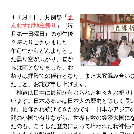
１１月１日、月例祭「
え
んむすび地主祭り
」（毎
月第一日曜日）のが午後
２時よりございました。
午前中からどんよりとし
た曇り空が広がり、昼か
らは雨となりました。お
祭りは拝殿での催行となり、また大変混み合い
たこと、お詫び申し上げます。
「神道は日本に最初からおられた神々をお祀り
います。日本あるいは日本人の歴史と等しく長
間、信仰され続けてきたのです。日本がアジア
隅の小国で有りながら、世界有数の経済大国に
たのも、こうした歴史によって培われた精神性