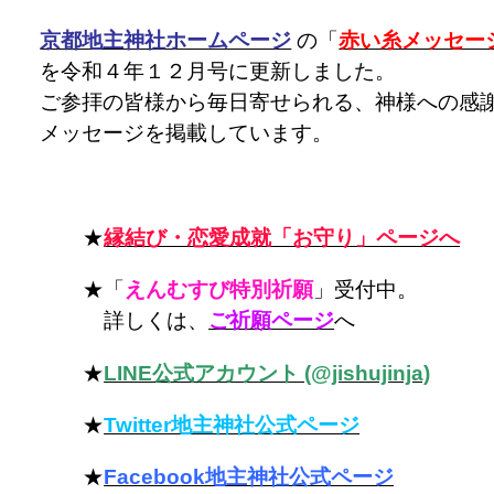
京都地主神社ホームページ
の「
赤い糸メッセー
を令和４年１２月号に更新しました。
ご参拝の皆様から毎日寄せられる、神様への感
メッセージを掲載しています。
★
縁結び・恋愛成就「お守り」ページへ
★「
えんむすび特別祈願
」受付中。
詳しくは、
ご祈願ページ
へ
★
LINE公式アカウント (@jishujinja)
★
Twitter地主神社公式ページ
★
Facebook地主神社公式ページ