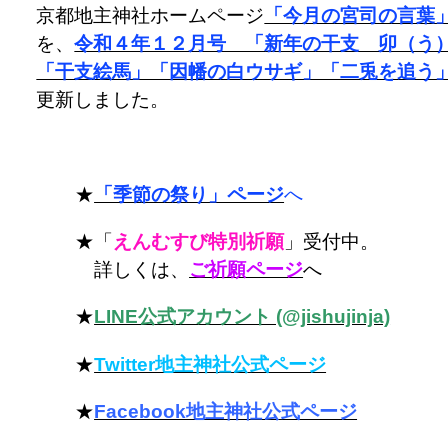
京都地主神社ホームページ
「今月の宮司の言葉
を、
令和４年１２月号 「新年の干支 卯（う
「干支絵馬」「因幡の白ウサギ」「二兎を追う
更新しました。
★
「季節の祭り」ページ
へ
★「
えんむすび特別祈願
」受付中。
詳しくは、
ご祈願ページ
へ
★
LINE公式アカウント (@jishujinja)
★
Twitter地主神社公式ページ
★
Facebook地主神社公式ページ