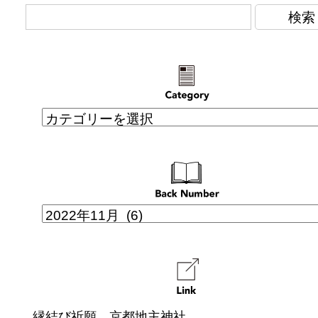
縁結び祈願 京都地主神社