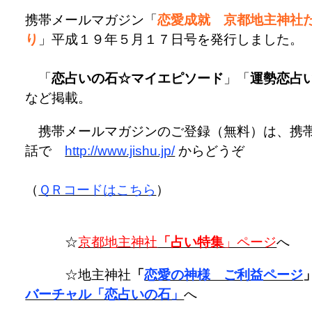
携帯メールマガジン「
恋愛成就 京都地主神社
り
」平成１９年５月１７日号を発行しました。
「
恋占いの石☆マイエピソード
」「
運勢恋占
など掲載。
携帯メールマガジンのご登録（無料）は、携
話で
http://www.jishu.jp/
からどうぞ
（
ＱＲコードはこちら
）
☆
京都地主神社
「占い特集
」ページ
へ
☆地主神社
「
恋愛の神様 ご利益ページ
バーチャル「恋占いの石」
へ