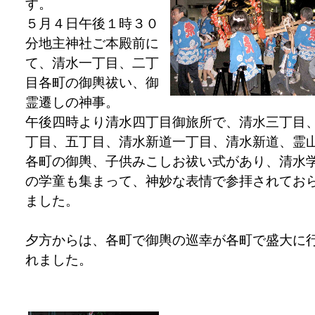
す。
５月４日午後１時３０
分地主神社ご本殿前に
て、清水一丁目、二丁
目各町の御輿祓い、御
霊遷しの神事。
午後四時より清水四丁目御旅所で、清水三丁目
丁目、五丁目、清水新道一丁目、清水新道、霊
各町の御輿、子供みこしお祓い式があり、清水
の学童も集まって、神妙な表情で参拝されてお
ました。
夕方からは、各町で御輿の巡幸が各町で盛大に
れました。