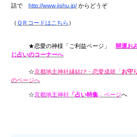
話で
http://www.jishu.jp/
からどうぞ
（
ＱＲコードはこちら
）
★恋愛の神様「ご利益ページ」
開運お
じ占いのコーナーへ
☆
京都地主神社縁結び・恋愛成就「
お守
のページへ
☆
京都地主神社
「占い特集
」ページ
へ