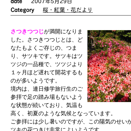
date
2007年5月29日
Category
桜・紅葉・花だより
さつきつつじ
が満開になりま
した。さつきつつじとは、ど
なたもよくご存じの、つま
り、サツキです。サツキはツ
ツジの一品種で、ツツジより
１ヶ月ほど遅れて開花するも
のが多いようです。
境内は、連日修学旅行生のご
参拝で足の踏み場もないよう
な状態が続いており、気温も
高く、初夏のような気候となっています。
ご参拝には少し暑いのですが、この陽気のせい
ツキの花つきは非常によいようです。