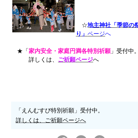
☆
地主神社「季節の
り」
ページ
へ
★「
家内安全・家庭円満各特別祈願
」受付中
詳しくは、
ご祈願ページ
へ
「えんむすび特別祈願」受付中。
詳しくは、ご祈願ページへ