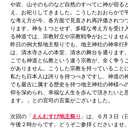
や岩、山そのものなど自然のすべてに神が宿る
え、お祀りしてきました。こうしたおおらかで
な考え方が今、各方面で見直され再評価されつ
ります。神を１つとせず、多様な考え方を受け
る神道では、宗教対立や宗教戦争がおこりませ
昨日の例大祭地主祭りでも、地主神社の神幸行
は、清水寺さんの本堂、清水の舞台を通ります
こでも神道と仏教という違う宗教が、全く争う
がありません。こうした宗教を持っていること
私たち日本人は誇りを持つべきですし、神道の
でも最古に属する歴史を持つ地主神社の神様へ
仰を深められ、幸福な人生を歩んで頂きたいと
ます。」との宮司の言葉がございました。
次回の「
えんむすび地主祭り
」は、６月３日（
午後２時からです。どうぞご参拝くださいませ