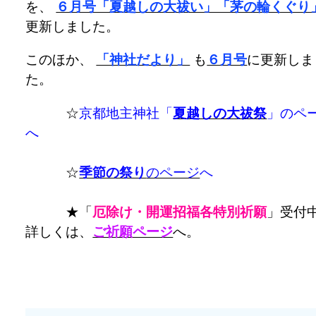
を、
６月号「夏越しの大祓い」「茅の輪くぐり
更新しました。
このほか、
「神社だより」
も
６月号
に更新しま
た。
☆
京都地主神社「
夏越しの大祓祭
」のペ
へ
☆
季節の祭り
のページ
へ
★「
厄除け・開運招福各特別祈願
」受付
詳しくは、
ご祈願ページ
へ。