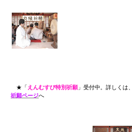
★「
えんむすび特別祈願
」受付中。詳しくは
祈願ページ
へ