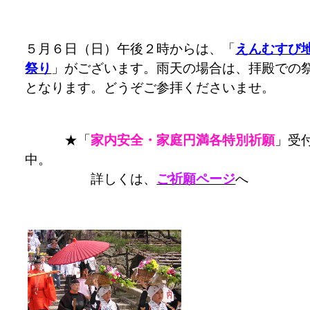
５月６日（日）午後２時からは、「
えんむすび
祭り
」がございます。雨天の場合は、拝殿での
となります。どうぞご参拝くださいませ。
★「
家内安全・家庭円満各特別祈願
」受
中。
詳しくは、
ご祈願ページ
へ