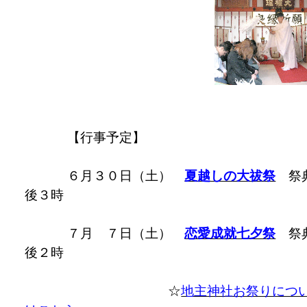
【行事予定】
６月３０日（土）
夏越しの大祓祭
祭
後３時
７月 ７日（土）
恋愛成就七夕祭
祭
後２時
☆
地主神社お祭りにつ