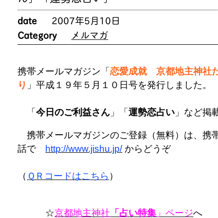
date
2007年5月10日
Category
メルマガ
携帯メールマガジン「
恋愛成就 京都地主神社
り
」平成１９年５月１０日号を発行しました。
「
今日のご利益さん
」「
運勢恋占い
」など掲
携帯メールマガジンのご登録（無料）は、携
話で
http://www.jishu.jp/
からどうぞ
（
ＱＲコードはこちら
）
☆
京都地主神社
「占い特集
」ページ
へ