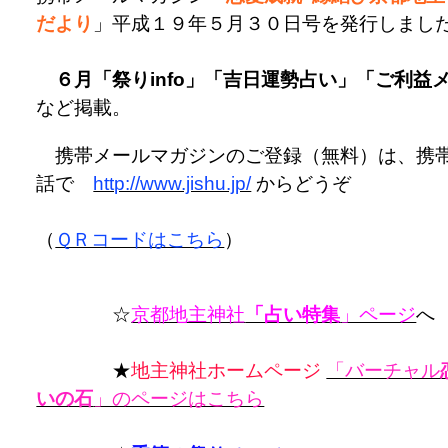
だより
」平成１９年５月３０日号を発行しまし
６月「祭りinfo」「吉日運勢占い」「ご利益
など掲載。
携帯メールマガジンのご登録（無料）は、携
話で
http://www.jishu.jp/
からどうぞ
（
ＱＲコードはこちら
）
☆
京都地主神社
「占い特集
」ページ
へ
★
地主神社ホームページ
「バーチャル
いの石
」のページはこちら