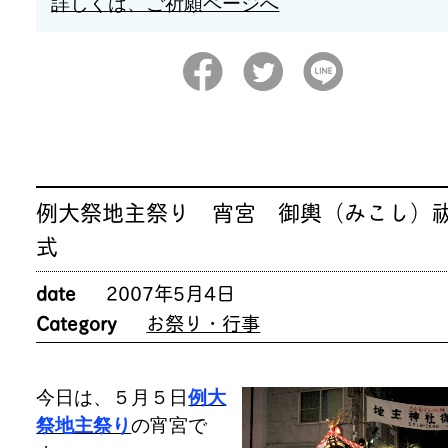
詳しくは、ご祈願ページへ
例大祭地主祭り 宵宮 御輿（みこし）
式
date
2007年5月4日
Category
お祭り・行事
今日は、５月５日
例大
祭地主祭り
の宵宮で