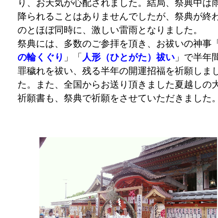
り、お天気が心配されました。結局、祭典中は
降られることはありませんでしたが、祭典が終
のとほぼ同時に、激しい雷雨となりました。
祭典には、多数のご参拝を頂き、お祓いの神事
の輪くぐり
」「
人形（ひとがた）祓い
」で半年
罪穢れを祓い、残る半年の開運招福を祈願しま
た。また、全国からお送り頂きました夏越しの
祈願書も、祭典で祈願をさせていただきました