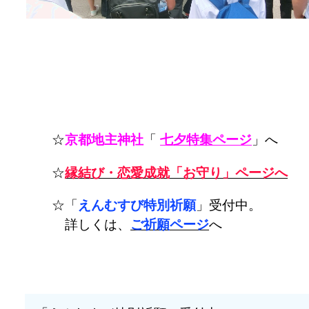
☆
京都地主神社
「
七夕特集ページ
」へ
☆
縁結び・恋愛成就「お守り」ページへ
☆「
えんむすび特別祈願
」受付中。
詳しくは、
ご祈願ページ
へ