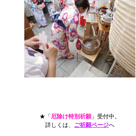
★「
厄除け特別祈願
」受付中。
詳しくは、
ご祈願ページ
へ