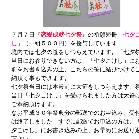
７月７日『
恋愛成就七夕祭
』の祈願短冊「
七夕
し
」（一組５００円）を授与しています。
境内では七夕の笹をしつらえています。「七夕
当日にお参りできない方は、「七夕こけし」に
前をお書き込みの上、こちらの笹に結びつけて
納頂く事もできます。
七夕祭当日には本殿前に大笹をしつらえます。
当日「七夕こけし」を受けられました方は大笹
ご奉納頂けます。
なお平成３０年祭典分の郵送でのお申込み、受
は終了しました。すでに郵送でお申込の方は、
夕こけし」にお書き込みの上、お早めにお送り
下さい。