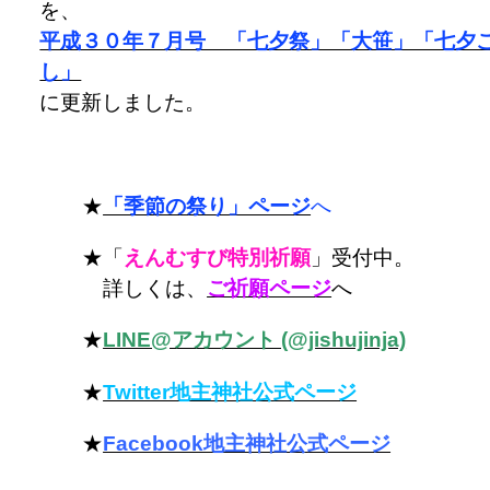
を、
平成３０年７月号 「七夕祭」「大笹」「七夕
し」
に更新しました。
★
「季節の祭り」ページ
へ
★「
えんむすび特別祈願
」受付中。
詳しくは、
ご祈願ページ
へ
★
LINE@アカウント (@jishujinja)
★
Twitter地主神社公式ページ
★
Facebook地主神社公式ページ