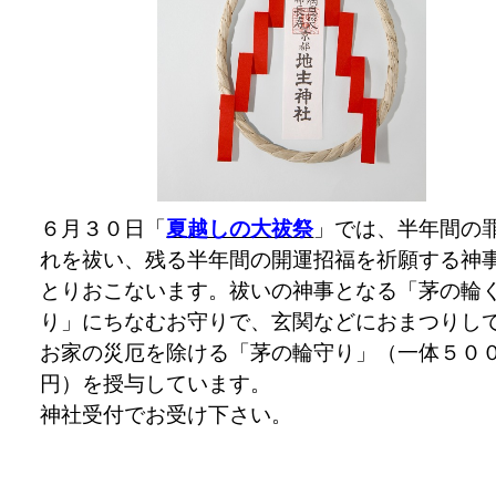
６月３０日「
夏越しの大祓祭
」では、半年間の
れを祓い、残る半年間の開運招福を祈願する神
とりおこないます。祓いの神事となる「茅の輪
り」にちなむお守りで、玄関などにおまつりし
お家の災厄を除ける「茅の輪守り」（一体５０
円）を授与しています。
神社受付でお受け下さい。