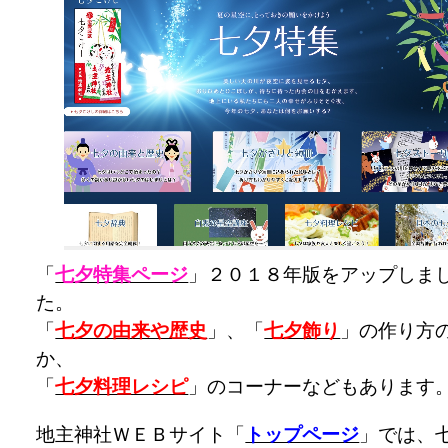
「
七夕特集ページ
」２０１８年版をアップしま
た。
「
七夕の由来や歴史
」、「
七夕飾り
」の作り方
か、
「
七夕料理レシピ
」のコーナーなどもあります
地主神社ＷＥＢサイト「
トップページ
」では、