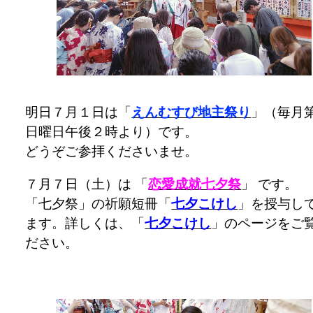
明日７月１日は「
えんむすび地主祭り
」（毎月
日曜日午後２時より）です。
どうぞご参拝くださいませ。
７月７日（土）は 「
恋愛成就七夕祭
」 です。
「七夕祭」の祈願短冊「
七夕こけし
」を授与し
ます。詳しくは、「
七夕こけし
」のページをご
ださい。