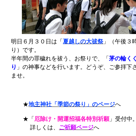
明日６月３０日は「
夏越しの大祓祭
」（午後３
り）です。
半年間の罪穢れを祓う、お祭りで、「
茅の輪く
り
」の神事などを行います。どうぞ、ご参拝下
ませ。
★
地主神社「季節の祭り」のページ
へ
★「
厄除け・開運招福各特別祈願
」受付中
詳しくは、
ご祈願ページ
へ