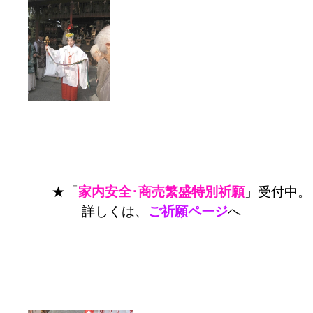
★「
家内安全･商売繁盛特別祈願
」受付中。
詳しくは、
ご祈願ページ
へ