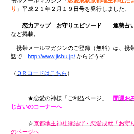
携帯メールマガジン「
恋愛成就京都地主神社だ
り
」平成２１年２月１９日号を発行しました。
「
恋力アップ お守りエピソード
」「
運勢占
など掲載。
携帯メールマガジンのご登録（無料）は、携
話で
http://www.jishu.jp/
からどうぞ
（
ＱＲコードはこちら
）
★恋愛の神様「ご利益ページ」
開運お
じ占いのコーナーへ
☆
京都地主神社縁結び・恋愛成就「
お守
のページへ