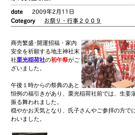
date
2009年2月11日
Category
お祭り・行事２００９
商売繁盛･開運招福・家内
安全を祈願する地主神社末
社
栗光稲荷社
の
初午祭
がご
ざいました
。
午後１時からの祭典のあと
恒例の福引きがあり、栗光稲荷社前では、生姜
振る舞われました。
穏やかお天気となり、氏子さんやご参拝の方で
わいました。