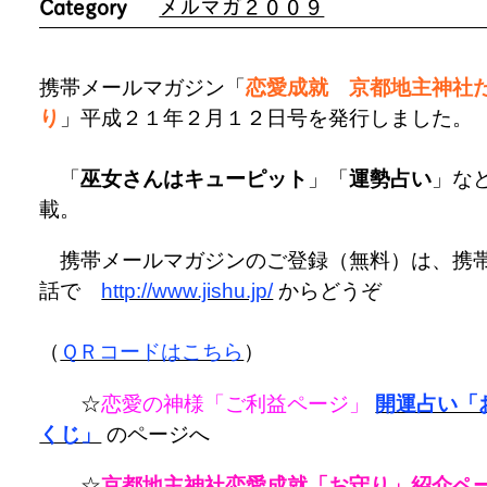
Category
メルマガ２００９
携帯メールマガジン「
恋愛成就 京都地主神社
り
」平成２１年２月１２日号を発行しました。
「
巫女さんはキューピット
」「
運勢占い
」な
載。
携帯メールマガジンのご登録（無料）は、携
話で
http://www.jishu.jp/
からどうぞ
（
ＱＲコードはこちら
）
☆
恋愛の神様「ご利益ページ」
開運占い「
くじ」
のページへ
☆
京都地主神社恋愛成就「お守り」紹介ペ