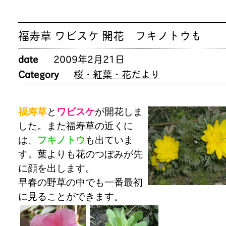
福寿草 ワビスケ 開花 フキノトウも
date
2009年2月21日
Category
桜・紅葉・花だより
福寿草
と
ワビスケ
が開花しま
した。また福寿草の近くに
は、
フキノトウ
も出ていま
す。葉よりも花のつぼみが先
に顔を出します。
早春の野草の中でも一番最初
に見ることができます。