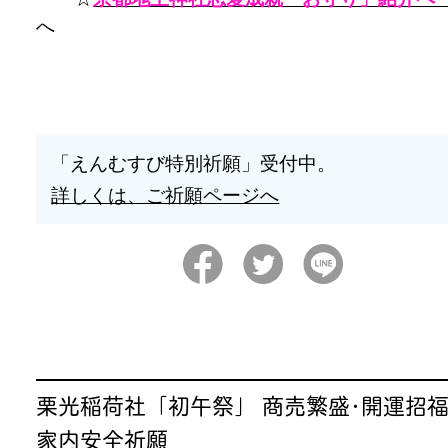
へ
「えんむすび特別祈願」受付中。
詳しくは、ご祈願ページへ
栗光稲荷社「初午祭」 商売繁盛･開運招
家内安全祈願