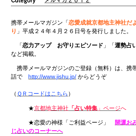
携帯メールマガジン「
恋愛成就京都地主神社だ
り
」平成２４年４月２６日号を発行しました。
「
恋力アップ お守りエピソード
」「
運勢占
など掲載。
携帯メールマガジンのご登録（無料）は、携
話で
http://www.jishu.jp/
からどうぞ
（
ＱＲコードはこちら
）
★
京都地主神社
「占い特集
」ページ
へ
★恋愛の神様「ご利益ページ」
開運お
じ占いのコーナーへ