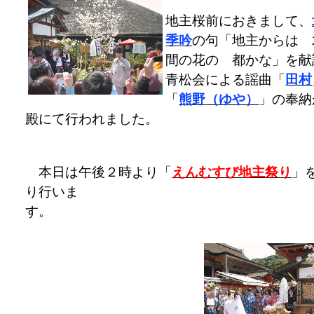
地主桜前におきまして、
季吟
の句「地主からは 
間の花の 都かな」を献
青松会による謡曲「
田村
「
熊野（ゆや）
」の奉納
殿にて行われました。
本日は午後２時より「
えんむすび地主祭り
」
り行いま
す