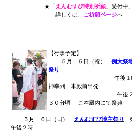
★「
えんむすび特別祈願
」受付中
詳しくは、
ご祈願ページ
へ
【行事予定】
５月 ５日（祝）
例大祭
祭り
午後１
神幸列 本殿前出発
午後２
３０分頃 ご本殿内にて祭典
５月 ６日（日）
えんむすび地主祭り
午後２時