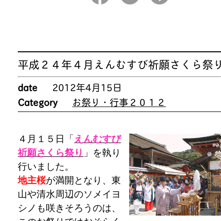
平成２４年４月えんむすび祈願さくら祭
date
2012年4月15日
Category
お祭り・行事２０１２
４月１５日「
えんむすび
祈願さくら祭り
」を執り
行いました。
地主桜
が満開となり、東
山や清水周辺のソメイヨ
シノも咲きそろうのは、