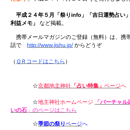
平成２４年５月「祭りinfo」「吉日運勢占い
利益メモ」
など掲載。
携帯メールマガジンのご登録（無料）は、携
話で
http://www.jishu.jp/
からどうぞ
（
ＱＲコードはこちら
）
☆
京都地主神社
「占い特集」
ページ
へ
☆
地主神社ホームページ
「バーチャル
いの石
」のページはこちら
☆
季節の祭り
ページ
へ