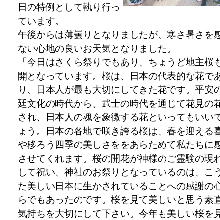
日の特例として執り行っ
ています。
午後からは薄曇りとなりましたが、寒さ暑さを
ない心地の良いお天気となりました。
「今日はさくら祭りでもあり、ちょうど地主桜
開となっています。桜は、日本の代表的な花で
り、日本人が最も大切にしてきた花です。平安
廷文化の時代から、武士の時代を通じて花見の
され、日本人の魂を象徴する花といってもいい
ょう。日本の各地で咲き誇る桜は、春を迎える
や移ろう四季の美しさををあらためて私たちに
させてくれます。桜の開花が神様のご霊験の現
して祝い、神社のお祭りとなっているのは、こ
た美しい日本に生かされていることへの感謝の
らでもあったのです。桜を見て美しいと思う素
気持ちを大切にして下さい。今年も美しい桜を