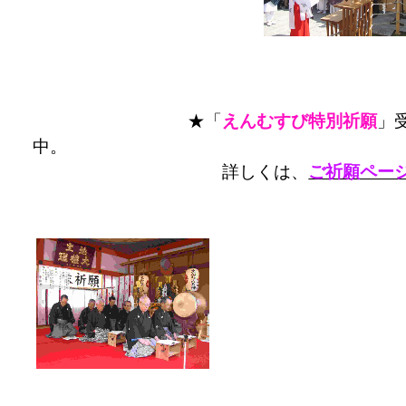
★「
えんむすび特別祈願
」
中。
詳しくは、
ご祈願ペー