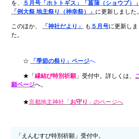
を、
５月号「ホトトギス」「菖蒲（ショウブ）
「例大祭 地主祭り（神幸祭）」
に更新しました
このほか、
「神社だより」
も
５月号
に更新しま
た。
☆
「季節の祭り」ページ
へ
★「
縁結び特別祈願
」受付中。詳しくは、
願ページ
へ。
★
京都地主神社「
お守り
」のページへ
「えんむすび特別祈願」受付中。