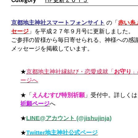
京都地主神社スマートフォンサイト
の「
赤い糸
セージ
」を平成２７年９月号に更新しました。
ご参拝の皆様から毎日寄せられる、神様への感
メッセージを掲載しています。
★
京都地主神社縁結び・恋愛成就「
お守り
」
ージへ
★「
えんむすび特別祈願
」受付中。詳しくは
祈願ページ
へ
★
LINE@アカウント (@jishujinja)
★
Twitter地主神社公式ページ