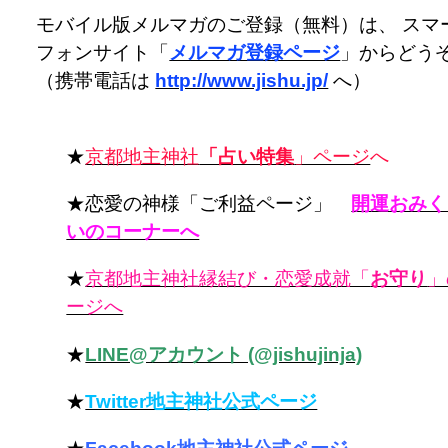
モバイル版メルマガのご登録（無料）は、 スマ
フォンサイト「
メルマガ登録ページ
」からどう
（携帯電話は
http://www.jishu.jp/
へ）
★
京都地主神社
「占い特集
」ページ
へ
★恋愛の神様「ご利益ページ」
開運おみく
いのコーナーへ
★
京都地主神社縁結び・恋愛成就「
お守り
」
ージへ
★
LINE@アカウント (@jishujinja)
★
Twitter地主神社公式ページ