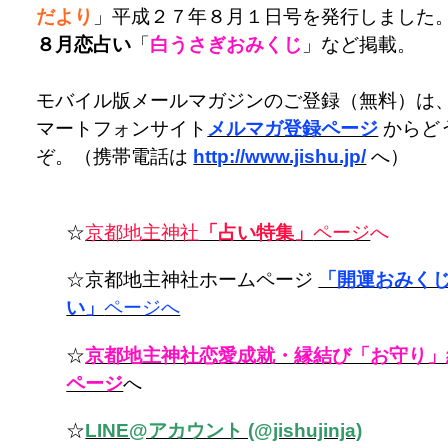
だより
」平成２７年８月１日号を発行しました
８月恋占い
「
白うさぎおみくじ
」など掲載。
モバイル版メールマガジンのご登録（無料）は
マートフォンサイト
メルマガ登録ページ
からど
ぞ。（携帯電話は
http://www.jishu.jp/
へ）
☆
京都地主神社
「占い特集」
ページ
へ
☆京都地主神社ホームページ
「開運おみく
い」
ページへ
☆
京都地主神社恋愛成就・縁結び「お守り」
ページ
へ
☆
LINE@アカウント (@jishujinja)