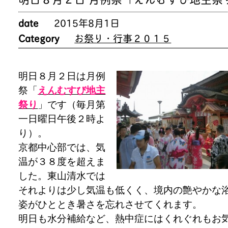
date
2015年8月1日
Category
お祭り・行事２０１５
明日８月２日は月例
祭「
えんむすび地主
祭り
」です（毎月第
一日曜日午後２時よ
り）。
京都中心部では、気
温が３８度を超えま
した。東山清水では
それよりは少し気温も低くく、境内の艶やかな
姿がひととき暑さを忘れさせてくれます。
明日も水分補給など、熱中症にはくれぐれもお