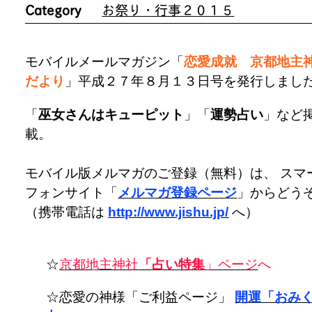
Category
お祭り・行事２０１５
モバイルメールマガジン「
恋愛成就 京都地主
だより
」平成２７年８月１３日号を発行しまし
「
巫女さんはキューピット
」「
運勢占い
」など
載。
モバイル版メルマガのご登録（無料）は、 スマ
フォンサイト「
メルマガ登録ページ
」からどう
（携帯電話は
http://www.jishu.jp/
へ）
☆
京都地主神社
「占い特集
」ページ
へ
☆恋愛の神様「ご利益ページ」
開運「おみ