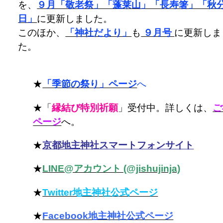
を、
９月「敬老祭」「蓬莱山」「長寿箸」「秋
日」
に更新しました。
このほか、
「神社だより」
も
９月号
に更新しま
た。
★
「季節の祭り」ページ
へ
★「
縁結び特別祈願
」受付中。詳しくは、
ご
ページ
へ。
★
京都地主神社スマートフォンサイト
★
LINE@アカウント (@jishujinja)
★
Twitter地主神社公式ページ
★
Facebook地主神社公式ページ