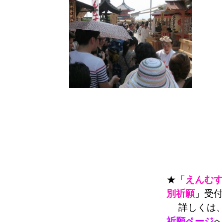
★「
えんむ
別祈願
」受
詳しくは
祈願ページ