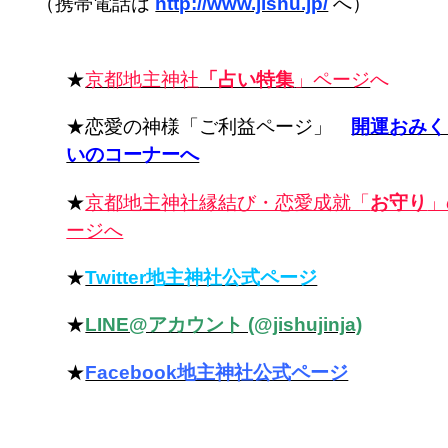
（携帯電話は
http://www.jishu.jp/
へ）
★
京都地主神社
「占い特集
」ページ
へ
★恋愛の神様「ご利益ページ」
開運おみく
いのコーナーへ
★
京都地主神社縁結び・恋愛成就「
お守り
」
ージへ
★
Twitter地主神社公式ページ
★
LINE@アカウント (@jishujinja)
★
Facebook地主神社公式ページ