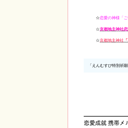
☆
恋愛の神様「ご
☆
京都地主神社恋
☆
京都地主神社
「
「えんむすび特別祈
恋愛成就 携帯