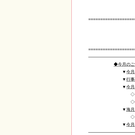
◇◆◇神・
===================
京都地主
～平成22
NO.118 
===================
———————————
◆今月のご
▼
今月
▼
行事
▼
今月
◇２０１１年「
◇年末年始・初
▼
海月
◇「店主
▼
今月
——————————