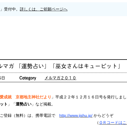
願」受付中。
詳しくは、ご祈願ページへ
ルマガ 「運勢占い」「巫女さんはキューピット」
6日
Category
メルマガ２０１０
愛成就 京都地主神社だより
」平成２２年１２月１６日号を発行しまし
ット
」「
運勢占い
」など掲載。
ご登録（無料）は、携帯電話で
http://www.jishu.jp/
からどうぞ
（
ＱＲコードはこ