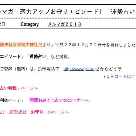
ルマガ「恋力アップお守りエピソード」「運勢占い
2日
Category
メルマガ２０１０
愛成就京都地主神社だより
」平成２２年１２月２２日号を発行しました
エピソード
」「
運勢占い
」など掲載。
ご登録（無料）は、携帯電話で
http://www.jishu.jp/
からどうぞ
（
ＱＲコードはこ
占い特集
」ページ
へ
利益ページ」
開運おみくじ占いのコーナーへ
結び・恋愛成就「
お守り
」のページへ