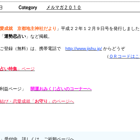
日
Category
メルマガ２０１０
愛成就 京都地主神社だより
」平成２２年１２
「
運勢恋占い
」など掲載。
ご登録（無料）は、携帯電話で
http://www.jishu.jp/
からどうぞ
（
ＱＲコードはこ
占い特集
」ページ
利益ページ」
開運おみくじ占いのコーナーへ
結び・恋愛成就「
お守り
」のページへ
願」受付中。
詳しくは、ご祈願ページへ