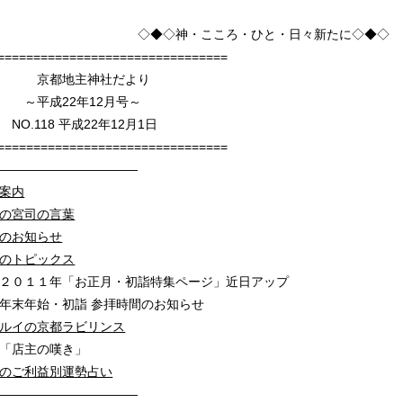
こころ・ひと・日々新たに◇◆◇
================================
神社だより
年12月号～
平成22年12月1日
================================
———————————
案内
の宮司の言葉
のお知らせ
のトピックス
お正月・初詣特集ページ」近日アップ
詣 参拝時間のお知らせ
ルイの京都ラビリンス
の嘆き」
のご利益別運勢占い
————————————