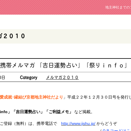
地主神社までの
ガ２０１０
 携帯メルマガ 「吉日運勢占い」「祭りｉｎｆｏ」
0日
Category
メルマガ２０１０
愛成就･縁結び京都地主神社だより
」平成２２年１２月３０日号を発行
info」「吉日運勢占い」「ご利益メモ」
など掲載。
ご登録（無料）は、携帯電話で
http://www.jishu.jp/
からどうぞ
（
ＱＲコードはこ