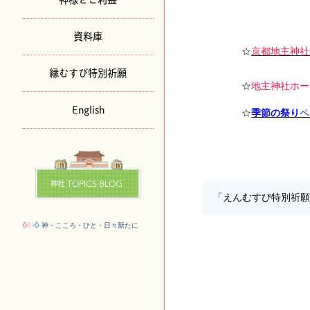
資料庫
☆
京都地主神社
縁むすび特別祈願
☆
地主神社ホー
English
☆
季節の祭り
ペ
「えんむすび特別祈
神・こころ・ひと・日々新たに