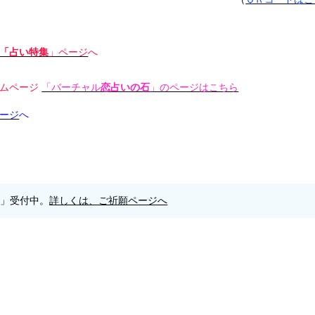
「占い特集
」ページ
へ
ムページ
「バーチャル
恋占いの石
」のページはこちら
ージ
へ
願」受付中。
詳しくは、ご祈願ページへ