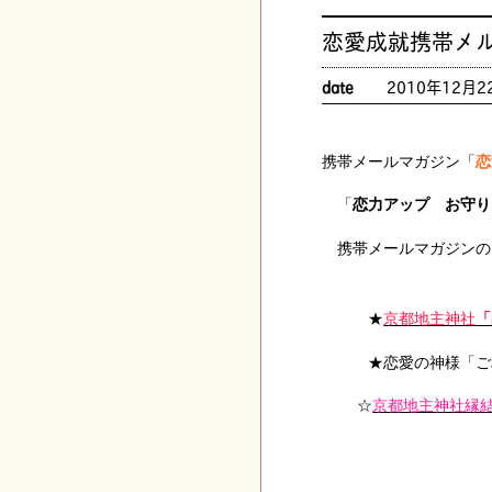
恋愛成就携帯メ
date
2010年12月2
携帯メールマガジン「
恋
「
恋力アップ お守り
携帯メールマガジンの
★
京都地主神社
「
★恋愛の神様「ご
☆
京都地主神社縁