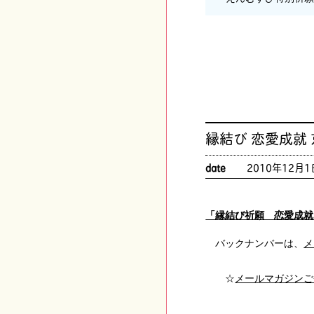
縁結び 恋愛成就
date
2010年12月1
「縁結び祈願 恋愛成就
バックナンバーは、
メ
☆
メールマガジンご