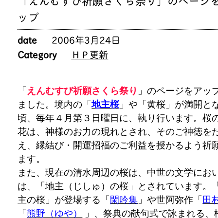
「えんむすび祈願さくら祭り」のページ
ップ
date
2006年3月24日
Category
ＨＰ更新
「
えんむすび祈願さくら祭り
」のページをアッ
ました。境内の「
地主桜
」や「黄桜」が満開と
頃、毎年４月第３日曜日に、執り行います。桜
花は、神様のお力の現れとされ、そのご神徳を
え、縁結び・開運招福のご利益を授かるよう祈
ます。
また、現在の清水周辺の桜は、中世の文学にお
は、「地主（じしゅ）の桜」とされています。
主の桜」が登場する「
閑吟集
」や世阿弥作「
田
「
熊野（ゆや）
」、祭典の献句式で詠まれる、