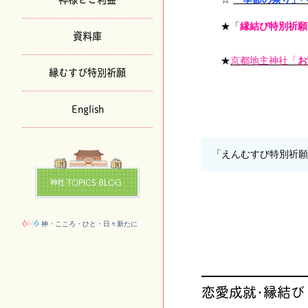
★「
縁結び特別祈願
資料庫
★
京都地主神社「
お
縁むすび特別祈願
English
「えんむすび特別祈
神・こころ・ひと・日々新たに
恋愛成就･縁結び