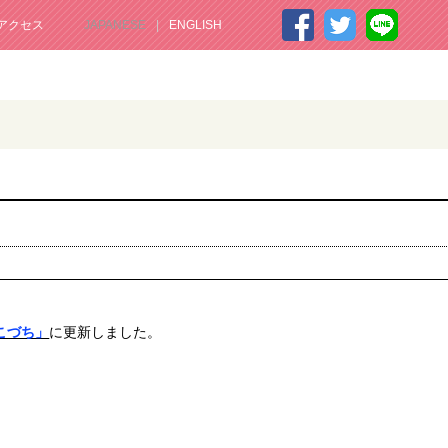
アクセス
JAPANESE
ENGLISH
」
こづち」
に更新しました。