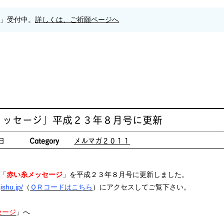
願」受付中。
詳しくは、ご祈願ページへ
メッセージ」平成２３年８月号に更新
日
Category
メルマガ２０１１
「
赤い糸メッセージ
」を平成２３年８月号に更新しました。
ishu.jp/
（
ＱＲコードはこちら
）にアクセスしてご覧下さい。
セージ
」へ