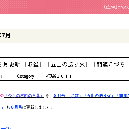
地主神社までの
年7月
８月更新 「お盆」「五山の送り火」「開運こづち
日
Category
HP更新２０１１
ジ
「今月の宮司の言葉」
を、
８月号 「お盆」「五山の送り火」「開運
り」
も
８月号
に更新しました。
ページ
へ