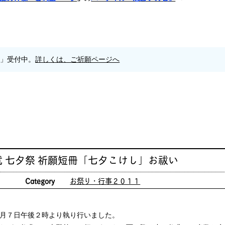
願」受付中。
詳しくは、ご祈願ページへ
 七夕祭 祈願短冊「七夕こけし」お祓い
日
Category
お祭り・行事２０１１
月７日午後２時より執り行いました。