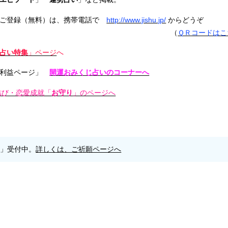
ご登録（無料）は、携帯電話で
http://www.jishu.jp/
からどうぞ
（
ＱＲコードはこ
占い特集
」ページ
へ
利益ページ」
開運おみくじ占いのコーナーへ
結び・恋愛成就「
お守り
」のページへ
願」受付中。
詳しくは、ご祈願ページへ