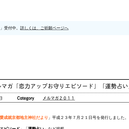
願」受付中。
詳しくは、ご祈願ページへ
ルマガ「恋力アップお守りエピソード」「運勢占い
日
Category
メルマガ２０１１
愛成就京都地主神社だより
」平成２３年７月２１日号を発行しました。
エピソード
」「
運勢占い
」など掲載。