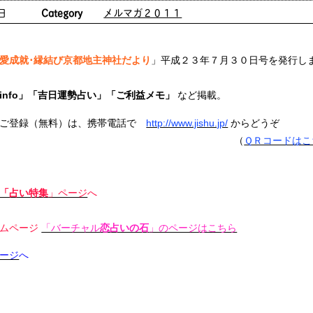
日
Category
メルマガ２０１１
愛成就･縁結び京都地主神社だより
」平成２３年７月３０日号を発行し
info」「吉日運勢占い」「ご利益メモ」
など掲載。
ご登録（無料）は、携帯電話で
http://www.jishu.jp/
からどうぞ
（
ＱＲコードはこ
「占い特集
」ページ
へ
ムページ
「バーチャル
恋占いの石
」のページはこちら
ージ
へ