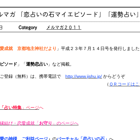
ルマガ 「恋占いの石マイエピソード」「運勢占い
日
Category
メルマガ２０１１
愛成就 京都地主神社だより
」平成２３年７月１４日号を発行しまし
ピソード
」「
運勢恋占い
」など掲載。
ご登録（無料）は、携帯電話で
http://www.jishu.jp/
からどうぞ
（
ＱＲコードはこ
「占い特集
」ページ
へ
縁結び・恋愛成就「
お守り
」のページへ
愛の神様 ご利益ページ
」
の
バーチャル「恋占いの石」
へ