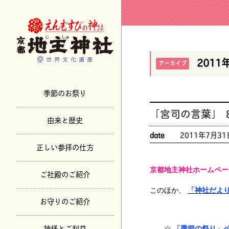
2011
アーカイブ
季節のお祭り
「宮司の言葉」 
由来と歴史
date
2011年7月31
正しい参拝の仕方
京都地主神社ホームペー
ご社殿のご紹介
このほか、
「神社だよ
お守りのご紹介
神様とご利益
☆
「季節の祭り」