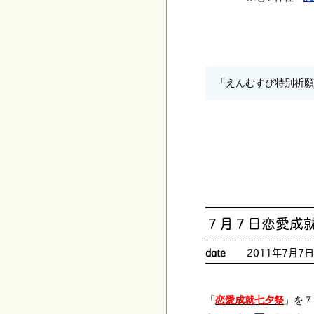
「えんむすび特別祈
７月７日恋愛成就
date
2011年7月7
「
恋愛成就七夕祭
」を７