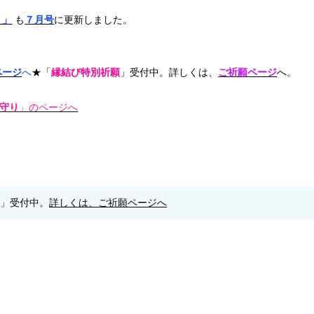
り」
も
７月号
に更新しました。
ページ
へ
★「
縁結び特別祈願
」受付中。詳しくは、
ご祈願ページ
へ。
守り
」のページへ
願」受付中。
詳しくは、ご祈願ページへ