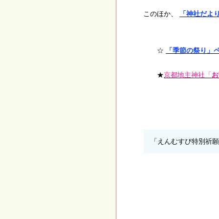
このほか、
「神社だよ
☆
「季節の祭り」
★
京都地主神社「
お
「えんむすび特別祈