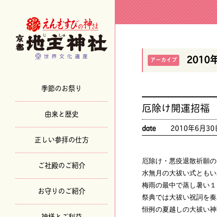
2010
アーカイブ
季節のお祭り
厄除け開運招福
由来と歴史
date
2010年6月30
正しい参拝の仕方
厄除け・悪疫退散祈願の
ご社殿のご紹介
水無月の大祓い式ともい
梅雨の最中で蒸し暑い１
お守りのご紹介
祭典では大祓い祝詞を奏
恒例の夏越しの大祓い神
神様とご利益