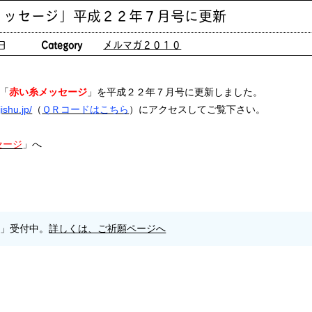
メッセージ」平成２２年７月号に更新
日
Category
メルマガ２０１０
「
赤い糸メッセージ
」を平成２２年７月号に更新しました。
ishu.jp/
（
ＱＲコードはこちら
）にアクセスしてご覧下さい。
セージ
」へ
願」受付中。
詳しくは、ご祈願ページへ