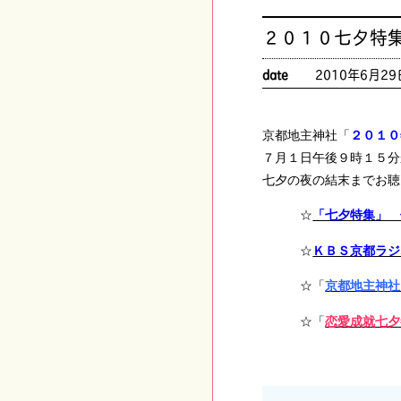
２０１０七夕特
date
2010年6月29
京都地主神社「
２０１０
７月１日午後９時１５分
七夕の夜の結末までお聴
☆
「七夕特集」 
☆
ＫＢＳ京都ラジ
☆「
京都地主神社
☆「
恋愛成就七夕