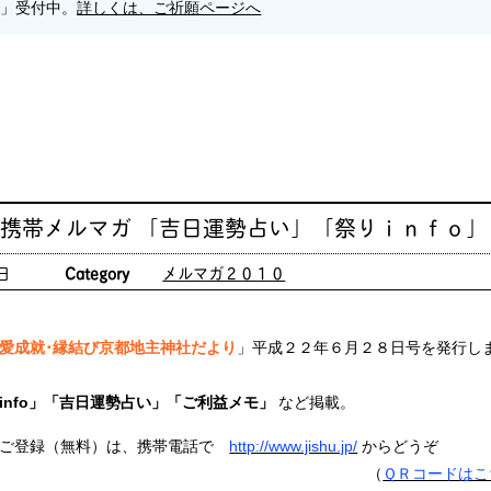
願」受付中。
詳しくは、ご祈願ページへ
 携帯メルマガ 「吉日運勢占い」「祭りｉｎｆｏ」
日
Category
メルマガ２０１０
愛成就･縁結び京都地主神社だより
」平成２２年６月２８日号を発行し
info」「吉日運勢占い」「ご利益メモ」
など掲載。
ご登録（無料）は、携帯電話で
http://www.jishu.jp/
からどうぞ
（
ＱＲコードはこ