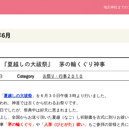
地主神社までの
年6月
 『夏越しの大祓祭』 茅の輪くぐり神事
日
Category
お祭り・行事２０１０
「
夏越しの大祓祭
」を６月３０日午後３時より行いました。
われ、神道では古くから伝わるお祭りです。
日でしたが、祭典中は好天に恵まれました。
上し、全国からお送り頂いた夏越（なご）し祈願書を古式に則りお祓い
事「
茅の輪くぐり
」や「
人形（ひとがた）祓い
」もご参拝の皆様と共に