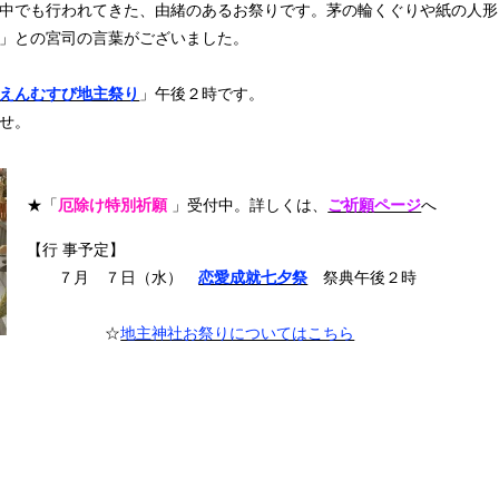
中でも行われてきた、由緒のあるお祭りです。茅の輪くぐりや紙の人形
」との宮司の言葉がございました。
えんむすび地主祭り
」午後２時です。
せ。
★「
厄除け特別祈願
」受付中。詳しくは、
ご祈願ページ
へ
【行 事予定】
７月 ７日（水）
恋愛成就七夕祭
祭典午後２時
☆
地主神社お祭りについてはこちら