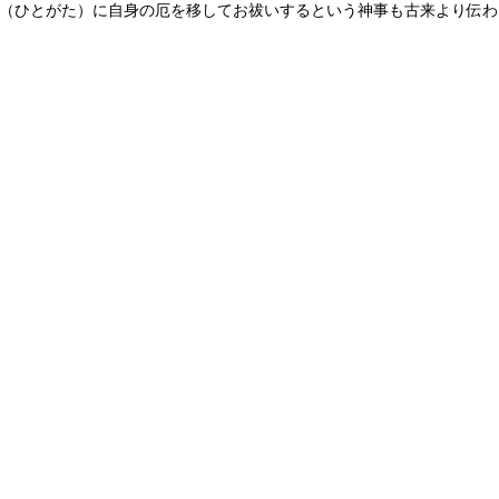
（ひとがた）に自身の厄を移してお祓いするという神事も古来より伝わ