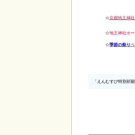
☆
京都地主神社
☆
地主神社ホー
☆
季節の祭り
ペ
「えんむすび特別祈