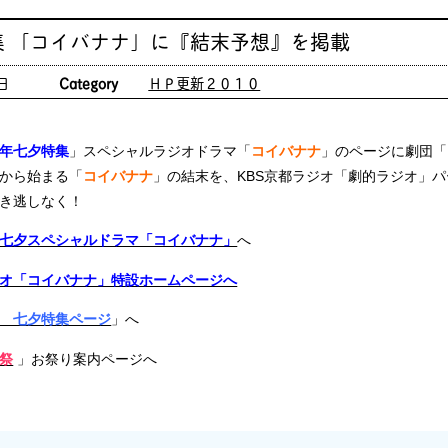
集 「コイバナナ」に『結末予想』を掲載
日
Category
ＨＰ更新２０１０
年七夕特集
」スペシャルラジオドラマ「
コイバナナ
」のページに劇団「
から始まる「
コイバナナ
」の結末を、KBS京都ラジオ「劇的ラジオ」
き逃しなく！
七夕スペシャルドラマ「コイバナナ」
へ
オ「コイバナナ」特設ホームページへ
 七夕特集ページ
」へ
祭
」お祭り案内ページへ