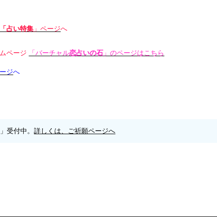
「占い特集
」ページ
へ
ムページ
「バーチャル
恋占いの石
」のページはこちら
ージ
へ
願」受付中。
詳しくは、ご祈願ページへ