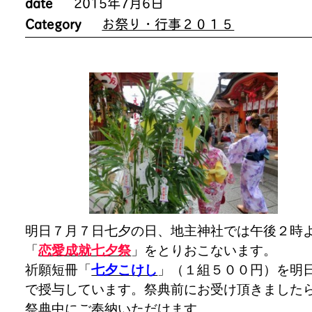
date
2015年7月6日
Category
お祭り・行事２０１５
明日７月７日七夕の日、地主神社では午後２時
「
恋愛成就七夕祭
」をとりおこないます。
祈願短冊「
七夕こけし
」（１組５００円）を明
で授与しています。祭典前にお受け頂きました
祭典中にご奉納いただけます。