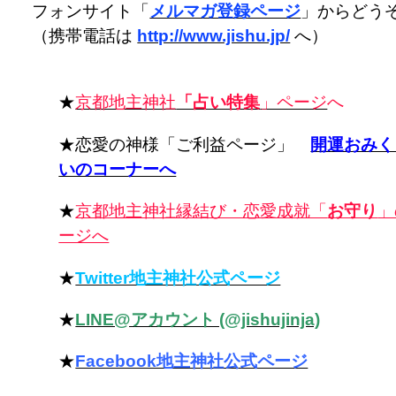
フォンサイト「
メルマガ登録ページ
」からどう
（携帯電話は
http://www.jishu.jp/
へ）
★
京都地主神社
「占い特集
」ページ
へ
★恋愛の神様「ご利益ページ」
開運おみく
いのコーナーへ
★
京都地主神社縁結び・恋愛成就「
お守り
」
ージへ
★
Twitter地主神社公式ページ
★
LINE@アカウント (@jishujinja)
★
Facebook地主神社公式ページ