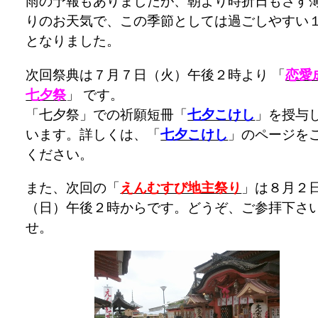
雨の予報もありましたが、朝より時折日もさす
りのお天気で、この季節としては過ごしやすい
となりました。
次回祭典は７月７日（火）午後２時より 「
恋愛
七夕祭
」 です。
「七夕祭」での祈願短冊「
七夕こけし
」を授与
います。詳しくは、「
七夕こけし
」のページを
ください。
また、次回の「
えんむすび地主祭り
」は８月２
（日）午後２時からです。どうぞ、ご参拝下さ
せ。