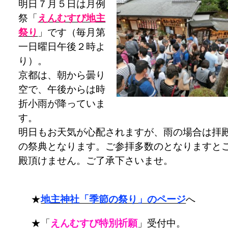
明日７月５日は月例
祭「
えんむすび地主
祭り
」です（毎月第
一日曜日午後２時よ
り）。
京都は、朝から曇り
空で、午後からは時
折小雨が降っていま
す。
明日もお天気が心配されますが、雨の場合は拝
の祭典となります。ご参拝多数のとなりますと
殿頂けません。ご了承下さいませ。
★
地主神社「季節の祭り」のページ
へ
★「
えんむすび特別祈願
」受付中。