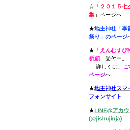
☆「
２０１５七
集
」ページへ
★
地主神社「季
祭り」のページ
★「
えんむすび
祈願
」受付中。
詳しくは、
ご
ページ
へ
★
地主神社スマ
フォンサイト
★
LINE@アカ
(@jishujinja)