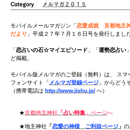
Category
メルマガ２０１５
モバイルメールマガジン「
恋愛成就 京都地主
だより
」平成２７年７月１６日号を発行しまし
「
恋占いの石☆マイエピソード
」「
運勢恋占い
ど掲載。
モバイル版メルマガのご登録（無料）は、 スマ
フォンサイト「
メルマガ登録ページ
」からどう
（携帯電話は
http://www.jishu.jp/
へ）
★
京都地主神社
「占い特集
」ページ
へ
★地主神社
「
恋愛の神様 ご利益ページ
」
の