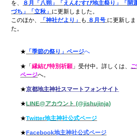
を、
８月「八朔」「えんむすび地主祭り」「開
づち」「立秋」
に更新しました。
このほか、
「神社だより」
も
８月号
に更新しま
た。
★
「季節の祭り」ページ
へ
★「
縁結び特別祈願
」受付中。詳しくは、
ご
ページ
へ。
★
京都地主神社スマートフォンサイト
★
LINE@アカウント (@jishujinja)
★
Twitter地主神社公式ページ
★
Facebook地主神社公式ページ