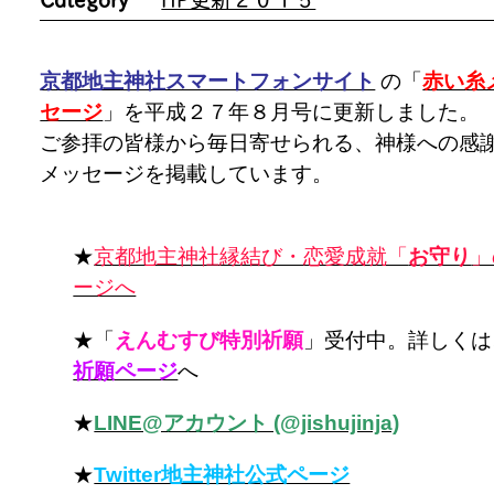
京都地主神社スマートフォンサイト
の「
赤い糸
セージ
」を平成２７年８月号に更新しました。
ご参拝の皆様から毎日寄せられる、神様への感
メッセージを掲載しています。
★
京都地主神社縁結び・恋愛成就「
お守り
」
ージへ
★「
えんむすび特別祈願
」受付中。詳しくは
祈願ページ
へ
★
LINE@アカウント (@jishujinja)
★
Twitter地主神社公式ページ