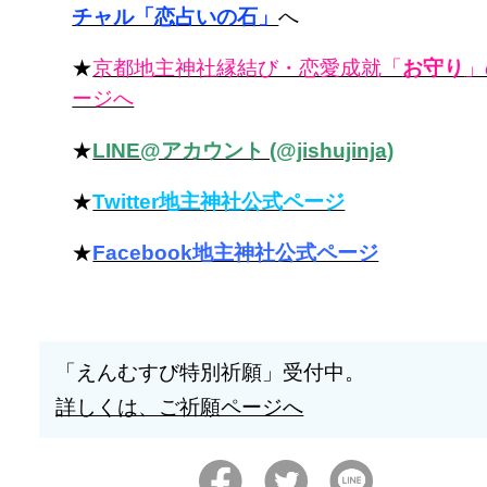
チャル「恋占いの石」
へ
★
京都地主神社縁結び・恋愛成就「
お守り
」
ージへ
★
LINE@アカウント (@jishujinja)
★
Twitter地主神社公式ページ
★
Facebook地主神社公式ページ
「えんむすび特別祈願」受付中。
詳しくは、ご祈願ページへ