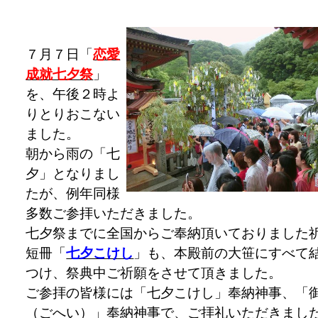
７月７日「
恋愛
成就七夕祭
」
を、午後２時よ
りとりおこない
ました。
朝から雨の「七
夕」となりまし
たが、例年同様
多数ご参拝いただきました。
七夕祭までに全国からご奉納頂いておりました
短冊「
七夕こけし
」も、本殿前の大笹にすべて
つけ、祭典中ご祈願をさせて頂きました。
ご参拝の皆様には「七夕こけし」奉納神事、「
（ごへい）」奉納神事で、ご拝礼いただきまし