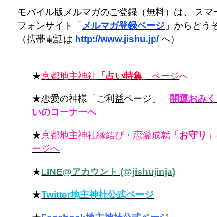
モバイル版メルマガのご登録（無料）は、 スマ
フォンサイト「
メルマガ登録ページ
」からどう
（携帯電話は
http://www.jishu.jp/
へ）
★
京都地主神社
「占い特集
」ページ
へ
★恋愛の神様「ご利益ページ」
開運おみく
いのコーナーへ
★
京都地主神社縁結び・恋愛成就「
お守り
」
ージへ
★
LINE@アカウント (@jishujinja)
★
Twitter地主神社公式ページ