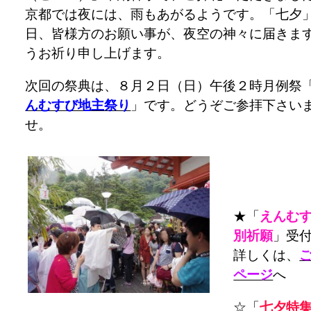
京都では夜には、雨もあがるようです。「七夕
日、皆様方のお願い事が、夜空の神々に届きま
うお祈り申し上げます。
次回の祭典は、８月２日（日）午後２時月例祭
んむすび地主祭り
」です。どうぞご参拝下さい
せ。
★「
えんむ
別祈願
」受
詳しくは、
ページ
へ
☆「
七夕特