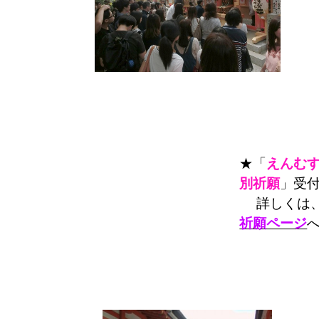
★「
えんむ
別祈願
」受
詳しくは
祈願ページ