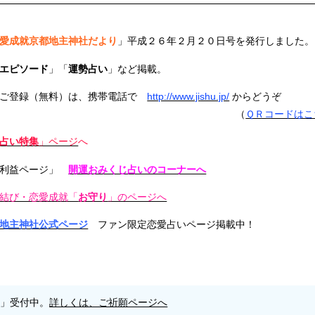
愛成就京都地主神社だより
」平成２６年２月２０日号を発行しました。
エピソード
」「
運勢占い
」など掲載。
ご登録（無料）は、携帯電話で
http://www.jishu.jp/
からどうぞ
（
ＱＲコードはこ
占い特集
」ページ
へ
利益ページ」
開運おみくじ占いのコーナーへ
結び・恋愛成就「
お守り
」のページへ
地主神社公式ページ
ファン限定恋愛占いページ掲載中！
願」受付中。
詳しくは、ご祈願ページへ