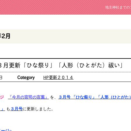
地主神社までの
年2月
 ３月更新「ひな祭り」「人形（ひとがた）祓い」
日
Category
HP更新２０１４
ジ
「今月の宮司の言葉」
を、
３月号 「ひな祭り」「人形（ひとがた
り」
も
３月号
に更新しました。
ページ
へ