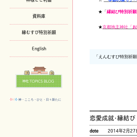
★「
縁結び特別祈願
資料庫
★
京都地主神社「
お
縁むすび特別祈願
English
「えんむすび特別祈
神・こころ・ひと・日々新たに
恋愛成就･縁結び
date
2014年2月27