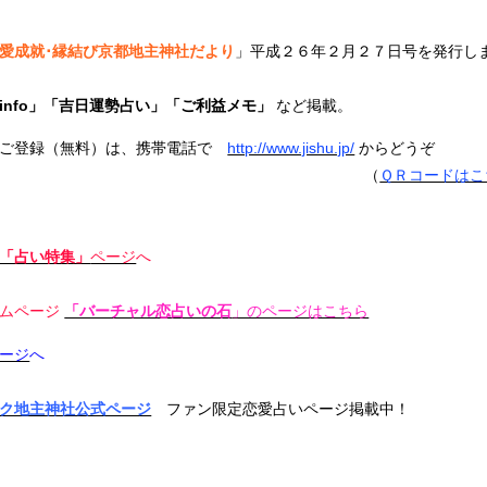
愛成就･縁結び京都地主神社だより
」平成２６年２月２７日号を発行し
info」「吉日運勢占い」「ご利益メモ」
など掲載。
ご登録（無料）は、携帯電話で
http://www.jishu.jp/
からどうぞ
（
ＱＲコードはこ
「占い特集」
ページ
へ
ムページ
「バーチャル恋占いの石
」のページはこちら
ージ
へ
ク地主神社公式ページ
ファン限定恋愛占いページ掲載中！