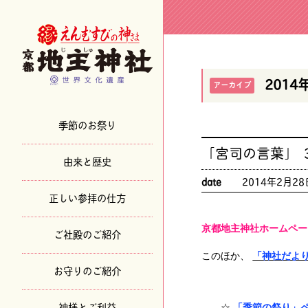
2014
アーカイブ
季節のお祭り
「宮司の言葉」
由来と歴史
date
2014年2月28
正しい参拝の仕方
京都地主神社ホームペー
ご社殿のご紹介
このほか、
「神社だよ
お守りのご紹介
神様とご利益
☆
「季節の祭り」