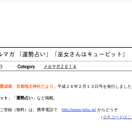
ルマガ 「運勢占い」「巫女さんはキューピット」
日
Category
メルマガ２０１４
愛成就 京都地主神社だより
」平成２６年２月１３日号を発行しました
ット
」「
運勢占い
」など掲載。
ご登録（無料）は、携帯電話で
http://www.jishu.jp/
からどうぞ
（
ＱＲコードはこ