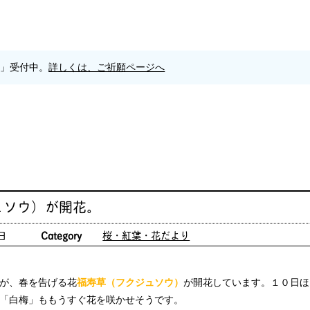
願」受付中。
詳しくは、ご祈願ページへ
ュソウ）が開花。
日
Category
桜・紅葉・花だより
が、春を告げる花
福寿草（フクジュソウ）
が開花しています。１０日ほ
「白梅」ももうすぐ花を咲かせそうです。