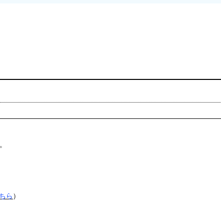
。
ちら
）