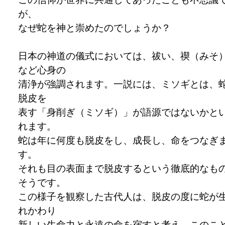
が、
なぜ蛇を神と崇めたのでしょうか？
日本の神道の儀式においては、祓い、禊（みそ
など心身の
清浄が強調されます。一説には、ミソギとは、
脱皮を
表す「身削ぎ（ミソギ）」が語源ではないかと
れます。
蛇は年に何度も脱皮をし、成長し、命をつなぎ
す。
それも目の表面まで脱皮するという徹底的なも
そうです。
この様子を観察した古代人は、脱皮の度に蛇が
れかわり
新しい生命力と永遠の命を宿すと考え、このこ