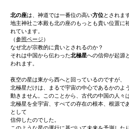
北の座
は、神道では一番位の高い
方位
とされま
地主神社ご本殿も北の座のもっとも貴い位置に
れています。
（
参照ページ
）
なぜ北が宗教的に貴いとされるのか？
それは中国から伝わった
北極星
への信仰が起源
われます。
夜空の星は東から西へと回っているのですが、
北極星だけは、まるで宇宙の中心であるかのよ
動きません。このことから、古代の中国の人々
北極星を全宇宙、すべての存在の根本、根源で
として
信仰したのでした。
このような星の運行に基づいて未来を予測した