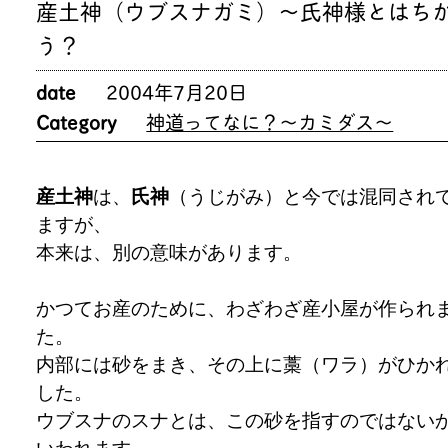
産土神（ウブスナガミ）～氏神様とはち
う？
date
2004年7月20日
Category
神道ってなに？～カミダス～
産土神
は、
氏神
（うじがみ）と今では混同され
ますが、
本来は、別の意味があります。
かつてお産のために、わざわざ産小屋が作られ
た。
内部には砂をまき、その上に藁（ワラ）がひか
した。
ウブスナのスナとは、この砂を指すのではない
いわれます。