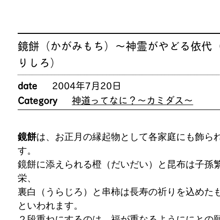
鏡餅（かがみもち）～神霊がやどる依代
りしろ）
date
2004年7月20日
Category
神道ってなに？～カミダス～
鏡餅
は、お正月の縁起物として各家庭にも飾ら
す。
鏡餅に添えられる橙（だいだい）と昆布は子孫
栄、
裏白（うらじろ）と串柿は長寿の祈りを込めた
といわれます。
２段重ねにするのは、福が重なるようににとの