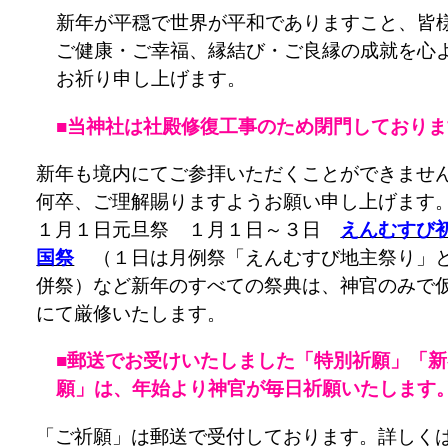
新年が平穏で世界が平和でありますこと、皆
ご健康・ご幸福、縁結び・ご良縁の成就を心
お祈り申し上げます。
■当神社は社殿修復工事のため閉門しておりま
新年も境内にてご参拝いただくことができませ
何卒、ご理解賜りますようお願い申し上げます
１月１日元旦祭 １月１日～３日
えんむすび
国祭
（１日は月例祭「えんむすび地主祭り」
併祭）など新年のすべての祭典は、神官のみで
にて厳修いたします。
■郵送でお受けいたしました「特別祈願」「新
願」は、年始より神官が毎日祈願いたします
「ご祈願」は郵送で受付しております。詳しく