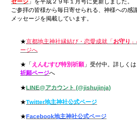
セージ
」を平成２９年１月号に更新しました。
ご参拝の皆様から毎日寄せられる、神様への感
メッセージを掲載しています。
★
京都地主神社縁結び・恋愛成就「
お守り
」
ージへ
★「
えんむすび特別祈願
」受付中。詳しくは
祈願ページ
へ
★
LINE@アカウント (@jishujinja)
★
Twitter地主神社公式ページ
★
Facebook地主神社公式ページ