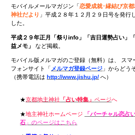
モバイルメールマガジン「
恋愛成就･縁結び京都
神社だより
」平成２８年１２月２９日号を発行
した。
平成２９年正月「祭りinfo」「吉日運勢占い」
益メモ」
など掲載。
モバイル版メルマガのご登録（無料）は、 スマ
フォンサイト「
メルマガ登録ページ
」からどう
（携帯電話は
http://www.jishu.jp/
へ）
★
京都地主神社
「占い特集」
ページ
へ
★
地主神社ホームページ
「バーチャル恋占
石
」のページはこちら