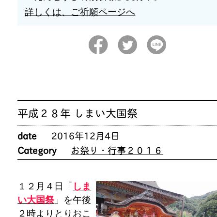
詳しくは、ご祈願ページへ
平成２８年 しまい大国祭
date
2016年12月4日
Category
お祭り・行事２０１６
１２月４日「
しま
い大国祭
」を午後
２時よりとりおこ