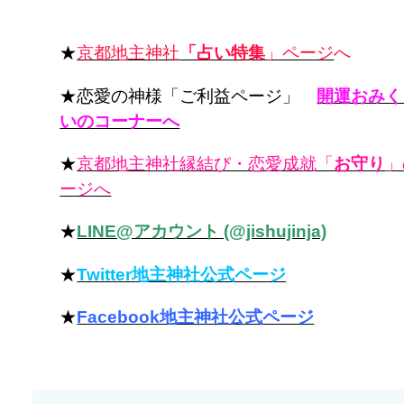
★
京都地主神社
「占い特集
」ページ
へ
★恋愛の神様「ご利益ページ」
開運おみく
いのコーナーへ
★
京都地主神社縁結び・恋愛成就「
お守り
」
ージへ
★
LINE@アカウント (@jishujinja)
★
Twitter地主神社公式ページ
★
Facebook地主神社公式ページ