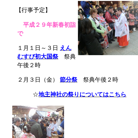
【行事予定】
平成２９年新春初詣
で
１月１日～３日
えん
むすび初大国祭
祭典
午後２時
２月３日（金）
節分祭
祭典午後２時
☆
地主神社の祭りについてはこちら