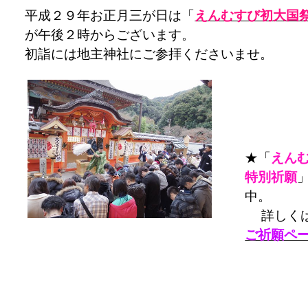
平成２９年お正月三が日は「
えんむすび初大国
が午後２時からございます。
初詣には地主神社にご参拝くださいませ。
★「
えん
特別祈願
中。
詳しく
ご祈願ペ