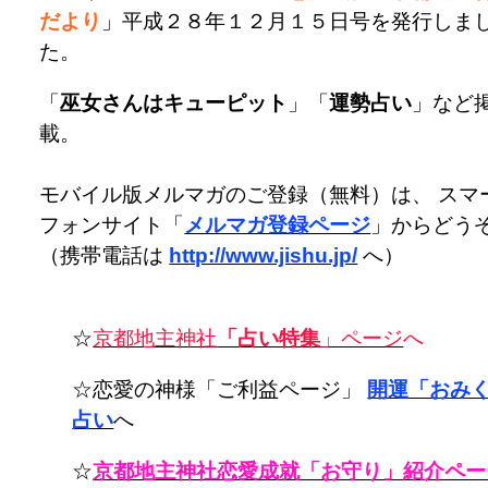
だより
」平成２８年１２月１５日号を発行しま
た。
「
巫女さんはキューピット
」「
運勢占い
」など
載。
モバイル版メルマガのご登録（無料）は、 スマ
フォンサイト「
メルマガ登録ページ
」からどう
（携帯電話は
http://www.jishu.jp/
へ）
☆
京都地主神社
「占い特集
」ページ
へ
☆恋愛の神様「ご利益ページ」
開運「おみ
占い
へ
☆
京都地主神社恋愛成就「お守り」紹介ペー