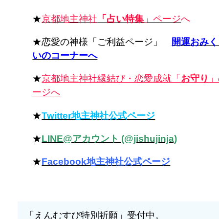
★
京都地主神社
「占い特集
」ページ
へ
★恋愛の神様「ご利益ページ」
開運おみく
いのコーナーへ
★
京都地主神社縁結び・恋愛成就「
お守り
」
ージへ
★
Twitter地主神社公式ページ
★
LINE@アカウント (@jishujinja)
★
Facebook地主神社公式ページ
「えんむすび特別祈願」受付中。