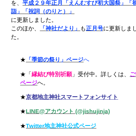
を、
平成２９年正月「えんむすび初大国祭」「
詣」「祝詞（のりと）」
に更新しました。
このほか、
「神社だより」
も
正月号
に更新しま
た。
★
「季節の祭り」ページ
へ
★「
縁結び特別祈願
」受付中。詳しくは、
ご
ページ
へ。
★
京都地主神社スマートフォンサイト
★
LINE@アカウント (@jishujinja)
★
Twitter地主神社公式ページ