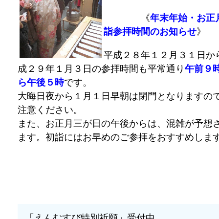
《
年末年始・お正
詣参拝時間のお知らせ
》
平成２８年１２月３１日か
成２９年１月３日の参拝時間も平常通り
午前９
ら午後５時
です。
大晦日夜から１月１日早朝は閉門となりますの
注意ください。
また、お正月三が日の午後からは、混雑が予想
ます。初詣にはお早めのご参拝をおすすめしま
「えんむすび特別祈願」受付中。