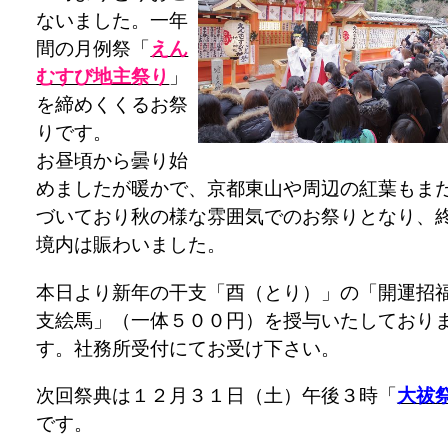
ないました。一年
間の月例祭「
えん
むすび地主祭り
」
を締めくくるお祭
りです。
お昼頃から曇り始
めましたが暖かで、京都東山や周辺の紅葉もま
づいており秋の様な雰囲気でのお祭りとなり、
境内は賑わいました。
本日より新年の干支「酉（とり）」の「開運招
支絵馬」（一体５００円）を授与いたしており
す。社務所受付にてお受け下さい。
次回祭典は１２月３１日（土）午後３時「
大祓
です。