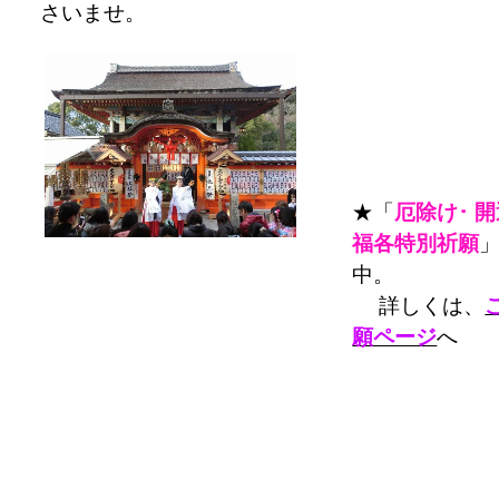
さいませ。
★「
厄除け･ 
福各特別祈願
中。
詳しくは、
願ページ
へ