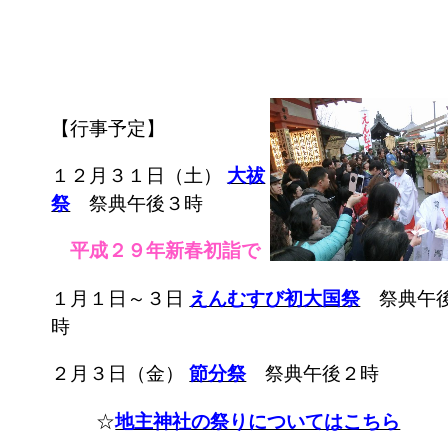
【行事予定】
１２月３１日（土）
大祓
祭
祭典午後３時
平成２９年新春初詣で
１月１日～３日
えんむすび初大国祭
祭典午
時
２月３日（金）
節分祭
祭典午後２時
☆
地主神社の祭りについてはこちら