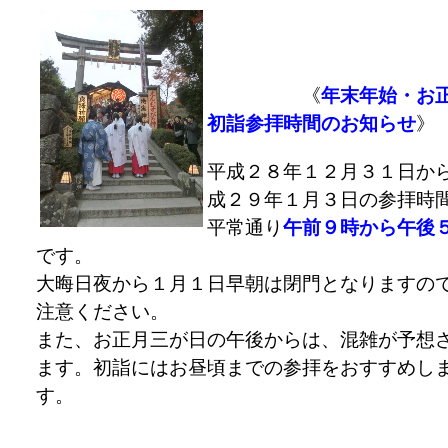
《
年末年始・お
初詣参拝時間のお知らせ
》
平成２８年１２月３１日か
成２９年１月３日の参拝時
平常通り
午前９時から午後
です。
大晦日夜から１月１日早朝は閉門となりますの
注意ください。
また、お正月三が日の午後からは、混雑が予想
ます。初詣にはお昼頃までの参拝をおすすめし
す。