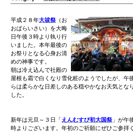
平成２８年
大祓祭
（お
おばらいさい）を大晦
日午後３時より執り行
いました。本年最後の
お祭りとなる心身お清
めの神事です。
朝は冷え込んで社殿の
屋根も霜で白くなり雪化粧のようでしたが、午
らは柔らかな日差しのある穏やかなお天気とな
した。
新年は元旦～３日「
えんむすび初大国祭
」が午
時よりございます。年初のご祈願にぜひご参拝