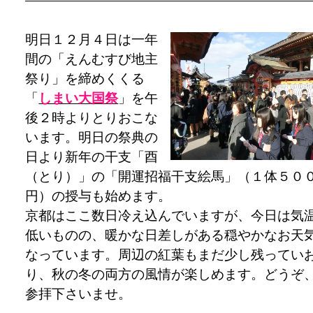
明日１２月４日は一年
間の「えんむすび地主
祭り」を締めくくる
「
しまい大国祭
」を午
後２時よりとりおこな
います。明日の祭典の
日より新年の干支「酉
（とり）」の「開運招福干支絵馬」（１体５０
円）の授与も始めます。
京都はここ数日冷え込んでいますが、今日は気
低いものの、暖かな日差しがある穏やかなお天
なっています。周辺の紅葉もまだ少し残ってい
り、秋の冬の両方の風情が楽しめます。どうぞ
参拝下さいませ。