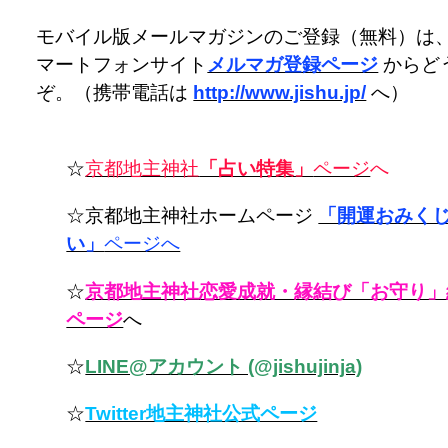
モバイル版メールマガジンのご登録（無料）は
マートフォンサイト
メルマガ登録ページ
からど
ぞ。（携帯電話は
http://www.jishu.jp/
へ）
☆
京都地主神社
「占い特集」
ページ
へ
☆京都地主神社ホームページ
「開運おみく
い」
ページへ
☆
京都地主神社恋愛成就・縁結び「お守り」
ページ
へ
☆
LINE@アカウント (@jishujinja)
☆
Twitter地主神社公式ページ