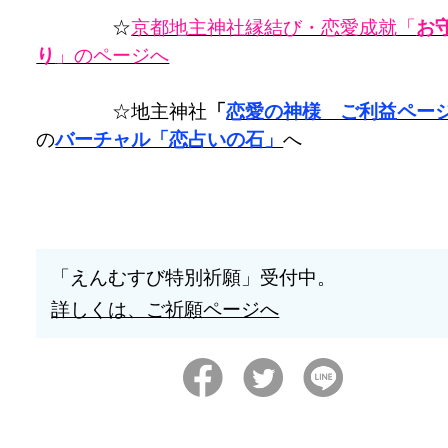
☆
京都地主神社縁結び・恋愛成就「
お
り
」のページへ
☆地主神社
「
恋愛の神様 ご利益ペー
の
バーチャル「恋占いの石」
へ
「えんむすび特別祈願」受付中。
詳しくは、ご祈願ページへ