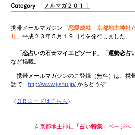
Category
メルマガ２０１１
携帯メールマガジン「
恋愛成就 京都地主神社
り
」平成２３年５月１９日号を発行しました
「
恋占いの石☆マイエピソード
」「
運勢恋占
など掲載。
携帯メールマガジンのご登録（無料）は、携
話で
http://www.jishu.jp/
からどうぞ
（
ＱＲコードはこちら
）
☆
京都地主神社
「占い特集
」ページ
へ