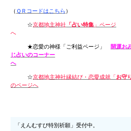
（
ＱＲコードはこちら
）
☆
京都地主神社
「占い特集
」ページ
★恋愛の神様「ご利益ページ」
開運お
じ占いのコーナー
へ
☆
京都地主神社縁結び・恋愛成就「
お守
のページへ
「えんむすび特別祈願」受付中。