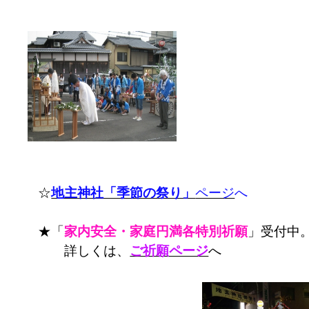
☆
地主神社「季節の祭り」
ページ
へ
★「
家内安全・家庭円満各特別祈願
」受付中
詳しくは、
ご祈願ページ
へ