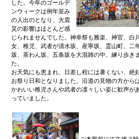
した。今年のゴールデ
ンウィークは例年並み
の人出のとなり、大震
災の影響はほとんど感
じられませんでした。神幸祭も雅楽、神官、白
女、稚児、武者が清水坂、産寧坂、霊山町、二
坂、茶わん坂、五条坂を大混雑の中、練り歩き
た。
お天気にも恵まれ、日差し程には暑くない、絶
お祭り日和となりました。沿道の見物の方から
かわいい稚児さんや武者の凛々しい姿に歓声が
っていました。
ご本殿前にて午後３