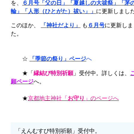
を、
６月号「父の日」「夏越しの大祓祭」「茅
輪」「人形（ひとがた）祓い」」
に更新しまし
このほか、
「神社だより」
も
６月号
に更新しま
た。
☆
「季節の祭り」ページ
へ
★「
縁結び特別祈願
」受付中。詳しくは、
願ページ
へ。
★
京都地主神社「
お守り
」のページへ
「えんむすび特別祈願」受付中。