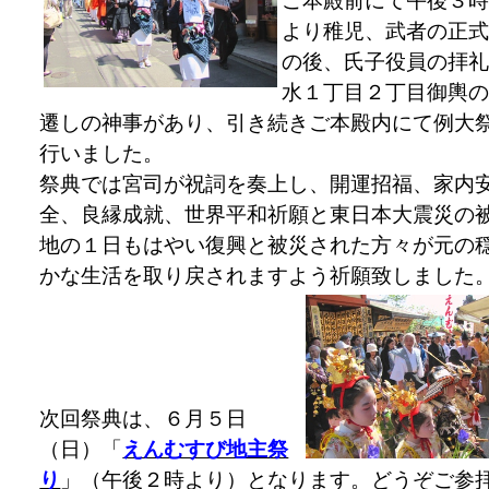
より稚児、武者の正
の後、氏子役員の拝
水１丁目２丁目御輿
遷しの神事があり、引き続きご本殿内にて例大
行いました。
祭典では宮司が祝詞を奏上し、開運招福、家内
全、良縁成就、世界平和祈願と東日本大震災の
地の１日もはやい復興と被災された方々が元の
かな生活を取り戻されますよう祈願致しました
次回祭典は、６月５日
（日）「
えんむすび地主祭
り
」（午後２時より）となります。どうぞご参