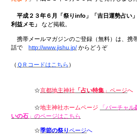
平成２３年６月「祭りinfo」「吉日運勢占い
利益メモ」
など掲載。
携帯メールマガジンのご登録（無料）は、携
話で
http://www.jishu.jp/
からどうぞ
（
ＱＲコードはこちら
）
☆
京都地主神社
「占い特集
」ページ
へ
☆
地主神社ホームページ
「バーチャル
いの石
」のページはこちら
☆
季節の祭り
ページ
へ