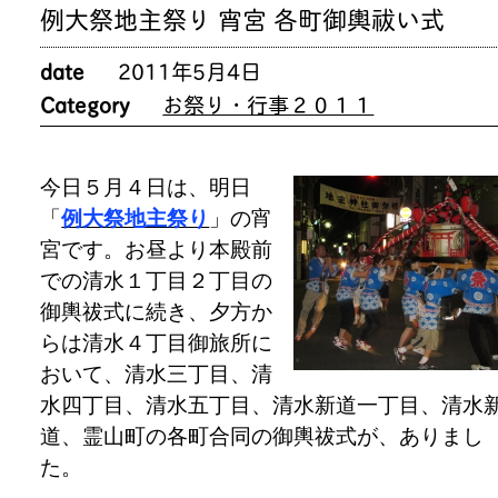
例大祭地主祭り 宵宮 各町御輿祓い式
date
2011年5月4日
Category
お祭り・行事２０１１
今日５月４日は、明日
「
例大祭地主祭り
」の宵
宮です。お昼より本殿前
での清水１丁目２丁目の
御輿祓式に続き、夕方か
らは清水４丁目御旅所に
おいて、清水三丁目、清
水四丁目、清水五丁目、清水新道一丁目、清水
道、霊山町の各町合同の御輿祓式が、ありまし