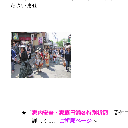
ださいませ。
★「
家内安全・家庭円満各特別祈願
」受付
詳しくは、
ご祈願ページ
へ