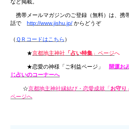
など掲載。
携帯メールマガジンのご登録（無料）は、携
話で
http://www.jishu.jp/
からどうぞ
（
ＱＲコードはこちら
）
★
京都地主神社
「占い特集
」ページ
へ
★恋愛の神様「ご利益ページ」
開運お
じ占いのコーナーへ
☆
京都地主神社縁結び・恋愛成就「
お守り
ページへ