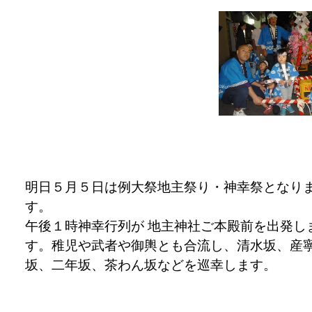
明日５月５日は例大祭地主祭り・神幸祭となり
す。
午後１時神幸行列が 地主神社ご本殿前を出発し
す。稚児や武者や御輿とも合流し、清水坂、産
坂、二年坂、茶わん坂などを巡幸します。