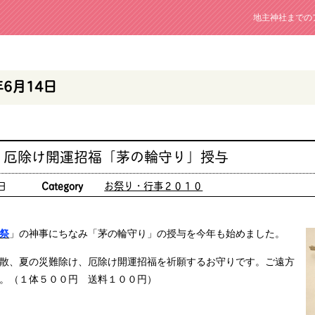
地主神社までの
年6月14日
 厄除け開運招福「茅の輪守り」授与
日
Category
お祭り・行事２０１０
祭
」の神事にちなみ「茅の輪守り」の授与を今年も始めました。
散、夏の災難除け、厄除け開運招福を祈願するお守りです。ご遠方
。（１体５００円 送料１００円）