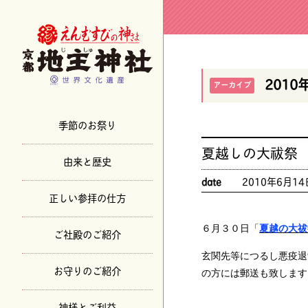
2010
アーカイブ
季節のお祭り
夏越しの大祓祭
由来と歴史
date
2010年6月14
正しい参拝の仕方
６月３０日「
夏越の大祓
ご社殿のご紹介
玄関先等につるし悪疫退
お守りのご紹介
の方には郵送も致します
神様とご利益