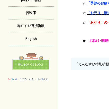
☆
「季節のお祭
資料庫
☆
「お守り」郵
☆
「お守り」の
縁むすび特別祈願
English
★「
厄除け･開
「えんむすび特別祈
神・こころ・ひと・日々新たに