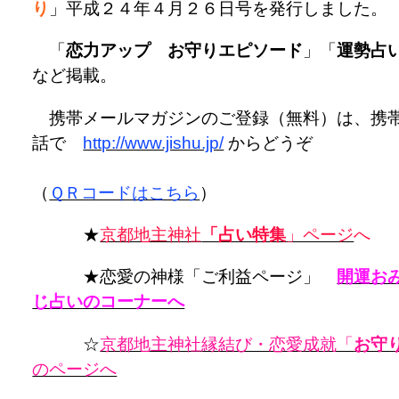
り
」平成２４年４月２６日号を発行しました。
「
恋力アップ お守りエピソード
」「
運勢占
など掲載。
携帯メールマガジンのご登録（無料）は、携
話で
http://www.jishu.jp/
からどうぞ
（
ＱＲコードはこちら
）
★
京都地主神社
「占い特集
」ページ
へ
★恋愛の神様「ご利益ページ」
開運お
じ占いのコーナーへ
☆
京都地主神社縁結び・恋愛成就「
お守
のページへ