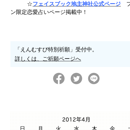
☆
フェイスブック地主神社公式ページ
フ
ン限定恋愛占いページ掲載中！
「えんむすび特別祈願」受付中。
詳しくは、ご祈願ページへ
2012年4月
日
月
火
水
木
金