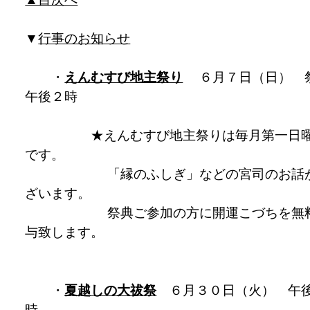
▼
行事のお知らせ
・
えんむすび地主祭り
６月７日（日） 
午後２時
★えんむすび地主祭りは毎月第一日
です。
「縁のふしぎ」などの宮司のお話
ざいます。
祭典ご参加の方に開運こづちを無
与致します。
・
夏越しの大祓祭
６月３０日（火） 午
時