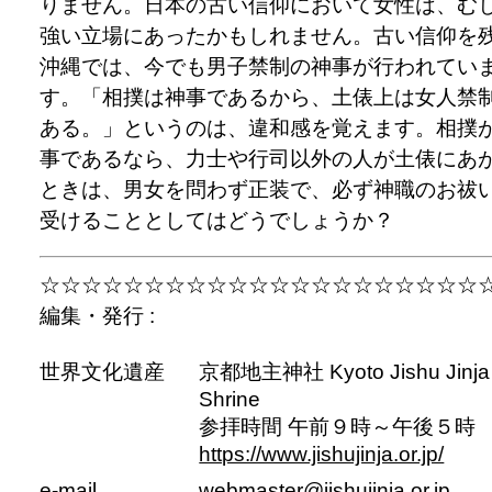
りません。日本の古い信仰において女性は、む
強い立場にあったかもしれません。古い信仰を
沖縄では、今でも男子禁制の神事が行われてい
す。「相撲は神事であるから、土俵上は女人禁
ある。」というのは、違和感を覚えます。相撲
事であるなら、力士や行司以外の人が土俵にあ
ときは、男女を問わず正装で、必ず神職のお祓
受けることとしてはどうでしょうか？
☆☆☆☆☆☆☆☆☆☆☆☆☆☆☆☆☆☆☆☆☆
編集・発行 :
世界文化遺産
京都地主神社 Kyoto Jishu Jinja
Shrine
参拝時間 午前９時～午後５時
https://www.jishujinja.or.jp/
e-mail
webmaster@jishujinja.or.jp