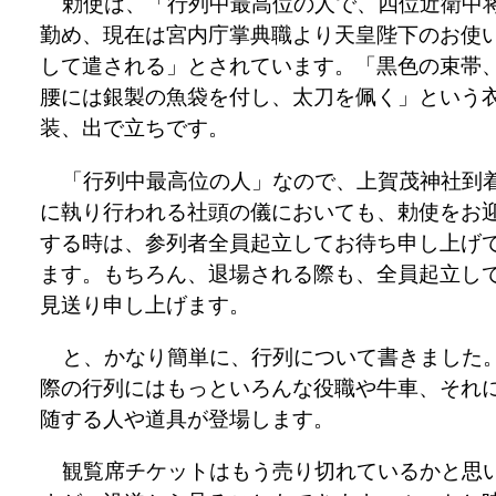
勅使は、「行列中最高位の人で、四位近衛中
勤め、現在は宮内庁掌典職より天皇陛下のお使
して遣される」とされています。「黒色の束帯
腰には銀製の魚袋を付し、太刀を佩く」という
装、出で立ちです。
「行列中最高位の人」なので、上賀茂神社到
に執り行われる社頭の儀においても、勅使をお
する時は、参列者全員起立してお待ち申し上げ
ます。もちろん、退場される際も、全員起立し
見送り申し上げます。
と、かなり簡単に、行列について書きました
際の行列にはもっといろんな役職や牛車、それ
随する人や道具が登場します。
観覧席チケットはもう売り切れているかと思