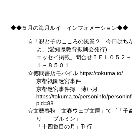
◆◆５月の海月ルイ インフォメーション◆◆
「親と子のこころの風景２ 今日はち
よ」(愛知県教育振興会発行)
エッセイ掲載。問合せＴＥＬ０５２－
１－８５０１
徳間書店モバイル https://tokuma.to/
京都祇園迷宮事件
京都迷宮事件簿 薄い月
https://tokuma.to/personinfo/personin
pid=88
文藝春秋「文春ウェブ文庫」て゛「子
り」「プルミン」
「十四番目の月」刊行。