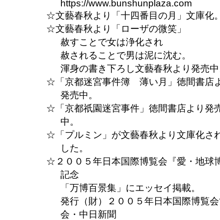
https://www.bunshunplaza.com
文藝春秋より「十四番目の月」文庫化
文藝春秋より「ローザの微笑」
赦すことで女は浄化され
赦されることで男は泥に沈む。
渾身の書き下ろし文藝春秋より発売中
「京都迷宮事件簿 薄い月」徳間書店
発売中。
「京都祇園迷宮事件」徳間書店より発
中。
「プルミン」が文藝春秋より文庫化さ
した。
２００５年日本国際博覧会『愛・地球
記念
「万博百景集」にエッセイ掲載。
発行（財）２００５年日本国際博覧会
会・中日新聞