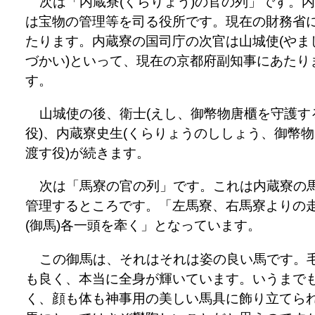
次は「内蔵寮(くらりょう)の官の列」です。
は宝物の管理等を司る役所です。現在の財務省
たります。内蔵寮の国司庁の次官は山城使(やま
づかい)といって、現在の京都府副知事にあたり
す。
山城使の後、衛士(えし、御幣物唐櫃を守護す
役)、内蔵寮史生(くらりょうのししょう、御幣
渡す役)が続きます。
次は「馬寮の官の列」です。これは内蔵寮の
管理するところです。「左馬寮、右馬寮よりの
(御馬)各一頭を牽く」となっています。
この御馬は、それはそれは姿の良い馬です。
も良く、本当に全身が輝いています。いうまで
く、顔も体も神事用の美しい馬具に飾り立てら