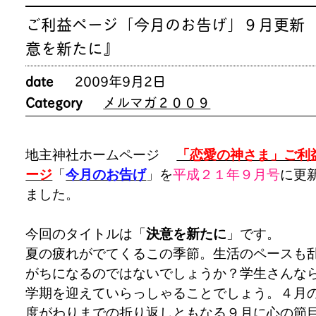
ご利益ページ「今月のお告げ」９月更新 
意を新たに』
date
2009年9月2日
Category
メルマガ２００９
地主神社ホームページ
「恋愛の神さま」ご利
ージ
「
今月のお告げ
」を
平成２１年９
月号
に更
ました。
今回のタイトルは「
決意を新たに
」
です。
夏の疲れがでてくるこの季節。生活のペースも
がちになるのではないでしょうか？学生さんな
学期を迎えていらっしゃることでしょう。４月
度がわりまでの折り返しともなる９月に心の節