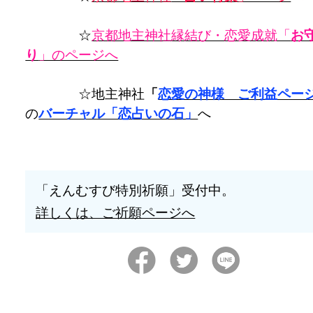
☆
京都地主神社縁結び・恋愛成就「
お
り
」のページへ
☆地主神社
「
恋愛の神様 ご利益ペー
の
バーチャル「恋占いの石」
へ
「えんむすび特別祈願」受付中。
詳しくは、ご祈願ページへ