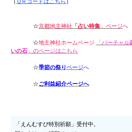
（
ＱＲコードはこちら
）
☆
京都地主神社
「占い特集
」ページ
へ
☆
地主神社ホームページ
「バーチャル
いの石
」のページはこちら
☆
季節の祭り
ページ
へ
☆
ご利益紹介ページへ
「えんむすび特別祈願」受付中。