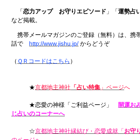
「
恋力アップ お守りエピソード
」「
運勢占
など掲載。
携帯メールマガジンのご登録（無料）は、携
話で
http://www.jishu.jp/
からどうぞ
（
ＱＲコードはこちら
）
★
京都地主神社
「占い特集
」ページ
へ
★恋愛の神様「ご利益ページ」
開運お
じ占いのコーナーへ
☆
京都地主神社縁結び・恋愛成就「
お守
のページへ