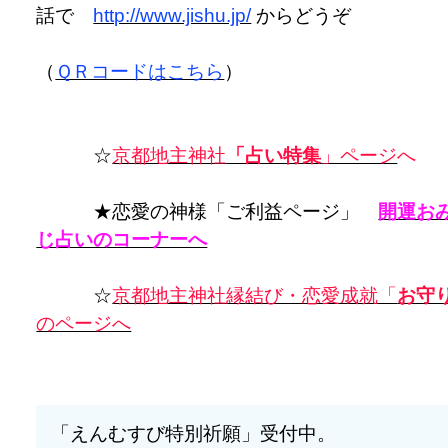
話で
http://www.jishu.jp/
からどうぞ
（
ＱＲコードはこちら
）
☆
京都地主神社
「占い特集
」ページ
へ
★恋愛の神様「ご利益ページ」
開運お
じ占いのコーナーへ
☆
京都地主神社縁結び・恋愛成就「
お守
のページへ
「えんむすび特別祈願」受付中。