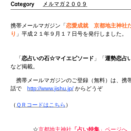
Category
メルマガ２００９
携帯メールマガジン「
恋愛成就 京都地主神社
り
」平成２１年９月１７日号を発行しました。
「
恋占いの石☆マイエピソード
」「
運勢恋占
など掲載。
携帯メールマガジンのご登録（無料）は、携
話で
http://www.jishu.jp/
からどうぞ
（
ＱＲコードはこちら
）
☆
京都地主神社
「占い特集
」ページ
へ