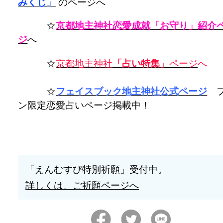
みくじ」
のページへ
☆
京都地主神社恋愛成就「お守り」紹介
ジ
へ
☆
京都地主神社
「占い特集
」ページ
へ
☆
フェイスブック地主神社公式ページ
フ
ン限定恋愛占いページ掲載中！
「えんむすび特別祈願」受付中。
詳しくは、ご祈願ページへ