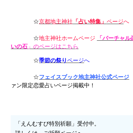
☆
京都地主神社
「占い特集」
ページ
へ
☆
地主神社ホームページ
「バーチャル
いの石
」のページはこちら
☆
季節の祭り
ページ
へ
☆
フェイスブック地主神社公式ページ
ァン限定恋愛占いページ掲載中！
「えんむすび特別祈願」受付中。