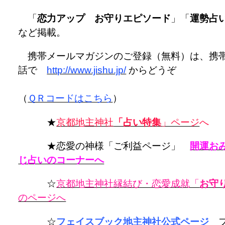
「
恋力アップ お守りエピソード
」「
運勢占
など掲載。
携帯メールマガジンのご登録（無料）は、携
話で
http://www.jishu.jp/
からどうぞ
（
ＱＲコードはこちら
）
★
京都地主神社
「占い特集
」ページ
へ
★恋愛の神様「ご利益ページ」
開運お
じ占いのコーナーへ
☆
京都地主神社縁結び・恋愛成就「
お守
のページへ
☆
フェイスブック地主神社公式ページ
フ