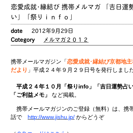
恋愛成就･縁結び 携帯メルマガ 「吉日運
い」「祭りｉｎｆｏ」
date
2012年9月29日
Category
メルマガ２０１２
携帯メールマガジン「
恋愛成就･縁結び京都地主
だより
」平成２４年９月２９日号を発行しまし
平成２４年１０月「祭りinfo」「吉日運勢占
「ご利益メモ」
など掲載。
携帯メールマガジンのご登録（無料）は、携
話で
http://www.jishu.jp/
からどうぞ