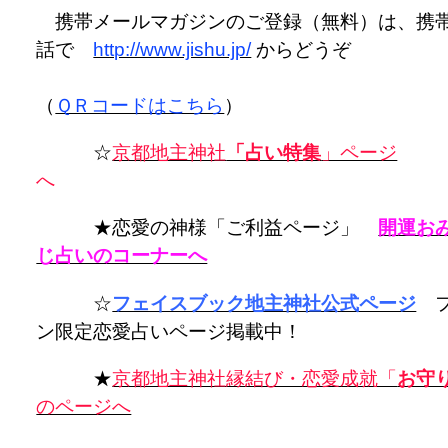
携帯メールマガジンのご登録（無料）は、携
話で
http://www.jishu.jp/
からどうぞ
（
ＱＲコードはこちら
）
☆
京都地主神社
「占い特集
」ページ
★恋愛の神様「ご利益ページ」
開運お
じ占いのコーナーへ
☆
フェイスブック地主神社公式ページ
フ
ン限定恋愛占いページ掲載中！
★
京都地主神社縁結び・恋愛成就「
お守
のページへ