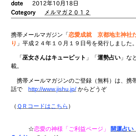
date
2012年10月18日
Category
メルマガ２０１２
携帯メールマガジン「
恋愛成就 京都地主神社
り
」平成２４年１０月１９日号を発行しました
「
巫女さんはキューピット
」「
運勢占い
」な
載。
携帯メールマガジンのご登録（無料）は、携
話で
http://www.jishu.jp/
からどうぞ
（
ＱＲコードはこちら
）
☆
恋愛の神様「ご利益ページ」
開運占い