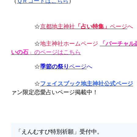
（
ＱＲコードはこちら
）
☆
京都地主神社
「占い特集」
ページ
へ
☆
地主神社ホームページ
「バーチャル
いの石
」のページはこちら
☆
季節の祭り
ページ
へ
☆
フェイスブック地主神社公式ページ
ァン限定恋愛占いページ掲載中！
「えんむすび特別祈願」受付中。