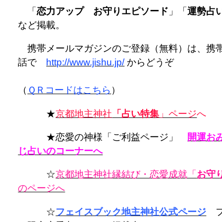
「
恋力アップ お守りエピソード
」「
運勢占
など掲載。
携帯メールマガジンのご登録（無料）は、携
話で
http://www.jishu.jp/
からどうぞ
（
ＱＲコードはこちら
）
★
京都地主神社
「占い特集
」ページ
へ
★恋愛の神様「ご利益ページ」
開運お
じ占いのコーナーへ
☆
京都地主神社縁結び・恋愛成就「
お守
のページへ
☆
フェイスブック地主神社公式ページ
フ