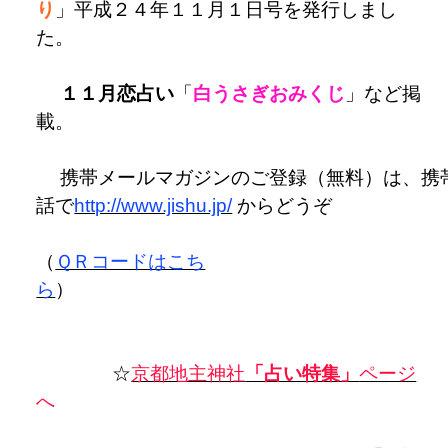
り
」平成２４年１１月１日号を発行しまし
１１月恋占い
「
白うさぎおみくじ
」など掲
携帯メールマガジンのご登録（無料）は、携
話で
http://www.jishu.jp/
からどうぞ
（
ＱＲコードはこち
ら
☆
京都地主神社
「占い特集」
ページ