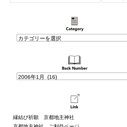
縁結び祈願 京都地主神社
京都地主神社 ご利益ページ