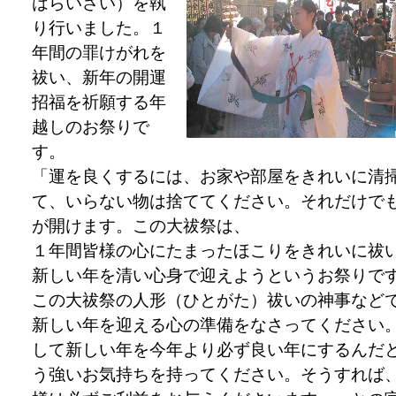
はらいさい）を執
り行いました。１
年間の罪けがれを
祓い、新年の開運
招福を祈願する年
越しのお祭りで
す。
「運を良くするには、お家や部屋をきれいに清
て、いらない物は捨ててください。それだけで
が開けます。この大祓祭は、
１年間皆様の心にたまったほこりをきれいに祓
新しい年を清い心身で迎えようというお祭りで
この大祓祭の人形（ひとがた）祓いの神事など
新しい年を迎える心の準備をなさってください
して新しい年を今年より必ず良い年にするんだ
う強いお気持ちを持ってください。そうすれば