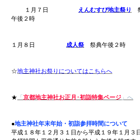
１月７日
えんむすび地主祭り
午後２時
１月８日
成人祭
祭典午後２時
☆
地主神社お祭りについてはこちらへ
★
「
京都地主神社お正月･初詣特集ページ
」へ
●
地主神社年末年始・初詣参拝時間について
平成１８年１２月３１日から平成１９年１月３