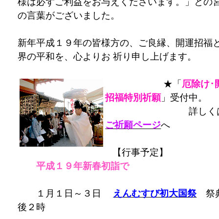
様は必ずご利益をお与えくださいます。」との
の言葉がございました。
新年平成１９年の皆様方の、ご良縁、開運招福
界の平和を、心よりお 祈り申し上げます。
★「
厄除け･
招福特別祈願
」受付中。
詳しくは
ご祈願ページ
へ
【行事予定】
平成１９年新春初詣で
１月１日～３日
えんむすび初大国祭
祭
後２時