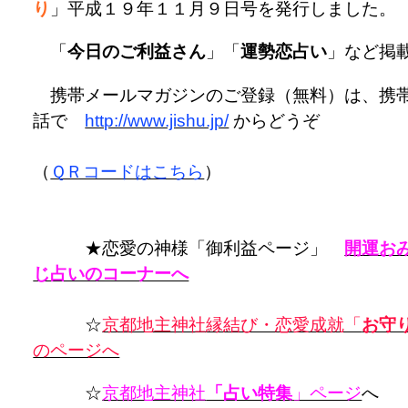
り
」平成１９年１１月９日号を発行しました。
「
今日のご利益さん
」「
運勢恋占い
」など掲
携帯メールマガジンのご登録（無料）は、携
話で
http://www.jishu.jp/
からどうぞ
（
ＱＲコードはこちら
）
★恋愛の神様「御利益ページ」
開運お
じ占いのコーナーへ
☆
京都地主神社縁結び・恋愛成就「
お守
のページへ
☆
京都地主神社
「占い特集
」ページ
へ