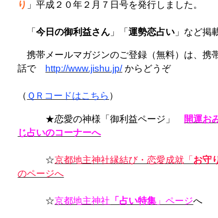
り
」平成２０年２月７日号を発行しました。
「
今日の御利益さん
」「
運勢恋占い
」など掲
携帯メールマガジンのご登録（無料）は、携
話で
http://www.jishu.jp/
からどうぞ
（
ＱＲコードはこちら
）
★恋愛の神様「御利益ページ」
開運お
じ占いのコーナーへ
☆
京都地主神社縁結び・恋愛成就「
お守
のページへ
☆
京都地主神社
「占い特集
」ページ
へ