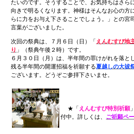
たいのです。そうすることで、お気持ちはさら
向きで明るくなります。神様はそんなお心の方
らに力をお与え下さることでしょう。」との宮
言葉がございました。
次回の祭典は、７月６日（日）「
えんむすび地
り
」（祭典午後２時）です。
６月３０日（月）は、半年間の罪けがれを落と
残る半年間の開運招福を祈願する
夏越しの大祓
ございます。どうぞご参拝下さいませ。
★「
えんむすび特別祈願
付中。詳しくは、
ご祈願ペ