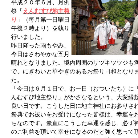
平成２０年６月、月例
祭「
えんむすび地主祭
り
」（毎月第一日曜日
午後２時より）を執り
行いました。
昨日降った雨もやみ、
今日はさわやかな五月
晴れとなりました。境内周囲のサツキツツジも
で、にぎわいと華やぎのあるお祭り日和となり
た。
「今日は６月１日で、お一日（おついたち）に
んむすび地主祭り」がかさなるという、大変縁
良い日です。こうした日に地主神社にお参りさ
祭典でお祓いをお受けになった皆様は、幸運を
ちなのです。素直にこうした幸運を感じ、必ず
のご利益を頂いて幸せになるのだと強く思って