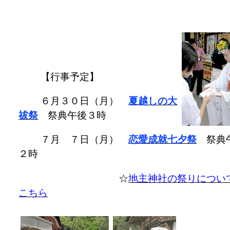
【行事予定】
６月３０日（月）
夏越しの大
祓祭
祭典午後３時
７月 ７日（月）
恋愛成就七夕祭
祭典
２時
☆
地主神社の祭りについ
こちら