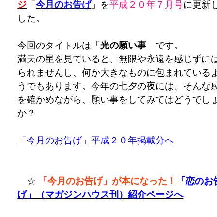
ジ
「
今月のお告げ
」を
平成２０年７
月号
に更新
した。
今回のタイトルは「
光の願い事
」です。
満天の星を見ていると、無限や永遠を感じずに
られませんし、何か大きなものに包まれている
うでもあります。今年の七夕の夜には、そんな
を確かめながら、願い事をしてみてはどうでし
か？
「今月のお告げ」平成２０年掲載分へ
☆
「今月のお告げ」が本になった！
「恋のお
げ」（マガジンハウス刊）紹介ページへ