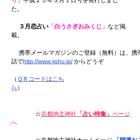
３月恋占い
「
白うさぎおみくじ
」など掲
携帯メールマガジンのご登録（無料）は、携
話で
http://www.jishu.jp/
からどうぞ
（
ＱＲコードはこち
ら
☆
京都地主神社
「占い特集」
ページ
☆京都地主神社ホームページ
「開運お