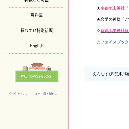
★
京都地主神社
「
資料庫
★恋愛の神様「ご
縁むすび特別祈願
☆
京都地主神社縁
☆
フェイスブック
English
「えんむすび特別祈
神・こころ・ひと・日々新たに