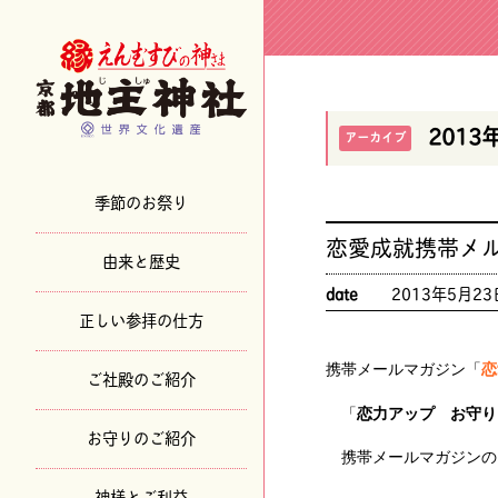
2013
アーカイブ
季節のお祭り
恋愛成就携帯メ
由来と歴史
date
2013年5月23
正しい参拝の仕方
携帯メールマガジン「
恋
ご社殿のご紹介
「
恋力アップ お守り
お守りのご紹介
携帯メールマガジンの
神様とご利益