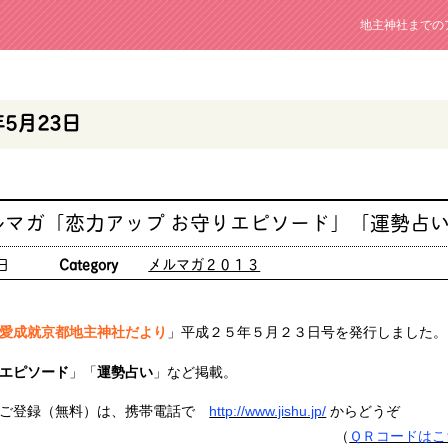
地主神社までの
年5月23日
ルマガ「恋力アップ お守りエピソード」「運勢占
日
Category
メルマガ２０１３
愛成就京都地主神社だより
」平成２５年５月２３日号を発行しました。
エピソード
」「
運勢占い
」など掲載。
ご登録（無料）は、携帯電話で
http://www.jishu.jp/
からどうぞ
（
ＱＲコードはこ