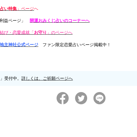
占い特集
」ページ
へ
利益ページ」
開運おみくじ占いのコーナーへ
結び・恋愛成就「
お守り
」のページへ
地主神社公式ページ
ファン限定恋愛占いページ掲載中！
願」受付中。
詳しくは、ご祈願ページへ