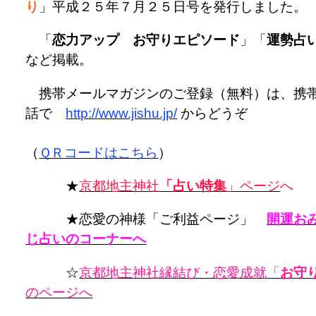
り
」平成２５年７月２５日号を発行しました。
「
恋力アップ お守りエピソード
」「
運勢占
など掲載。
携帯メールマガジンのご登録（無料）は、携
話で
http://www.jishu.jp/
からどうぞ
（
ＱＲコードはこちら
）
★
京都地主神社
「占い特集
」ページ
へ
★恋愛の神様「ご利益ページ」
開運お
じ占いのコーナーへ
☆
京都地主神社縁結び・恋愛成就「
お守
のページへ