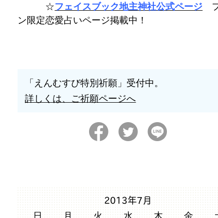
☆
フェイスブック地主神社公式ページ
フ
ン限定恋愛占いページ掲載中！
「えんむすび特別祈願」受付中。
詳しくは、ご祈願ページへ
2013年7月
日
月
火
水
木
金