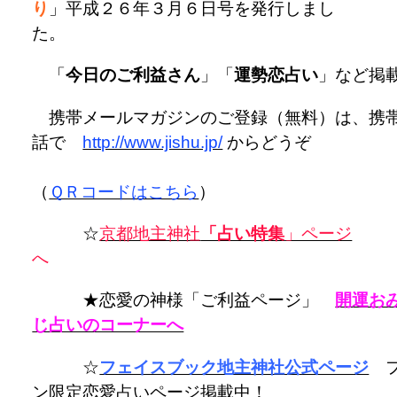
り
」平成２６年３月６日号を発行しまし
た
「
今日のご利益さん
」「
運勢恋占い
」など掲
携帯メールマガジンのご登録（無料）は、携
話で
http://www.jishu.jp/
からどうぞ
（
ＱＲコードはこちら
）
☆
京都地主神社
「占い特集
」ページ
★恋愛の神様「ご利益ページ」
開運お
じ占いのコーナーへ
☆
フェイスブック地主神社公式ページ
フ
ン限定恋愛占いページ掲載中！