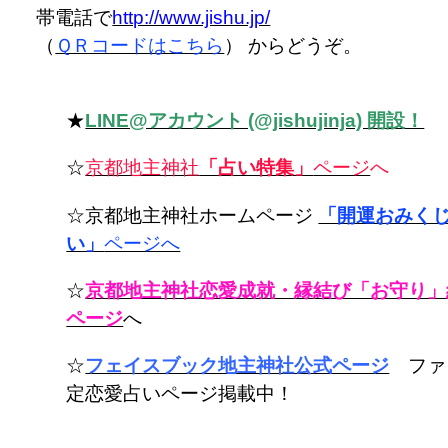
帯電話で
http://www.jishu.jp/
（
ＱＲコードはこちら
） からどうぞ。
★
LINE@アカウント (@jishujinja) 開設！
☆
京都地主神社
「占い特集」
ページ
へ
☆京都地主神社ホームページ
「開運おみく
い」
ページへ
☆
京都地主神社恋愛成就・縁結び「お守り」
ページ
へ
☆
フェイスブック地主神社公式ページ
ファ
定恋愛占いページ掲載中！