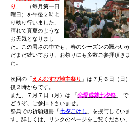
り
」 （毎月第一日
曜日）を午後２時よ
り執り行いました。
晴れて真夏のような
お天気となりまし
た。この暑さの中でも、春のシーズンの賑わい
だまだ続いており、お祭りにも多数ご参拝頂き
た。
次回の「
えんむすび地主祭り
」は７月６日（日
後２時からです。
また、７月７日（月）は 「
恋愛成就七夕祭
」 
どうぞ、ご参拝下さいませ。
祭典での祈願短冊「
七夕こけし
」を授与してい
す。詳しくは、リンクのページをご覧ください