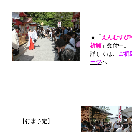
★「
えんむすび
祈願
」受付中。
詳しくは、
ご祈
ージ
へ
【行事予定】