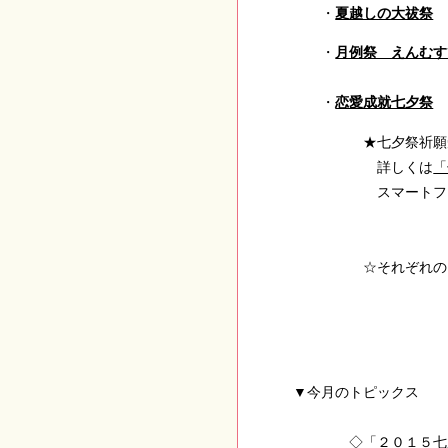
・
夏越しの大祓祭
・
月例祭 えんむす
・
恋愛成就七夕祭
★七夕祭祈願短冊
詳しくは
「
スマートフォ
☆それぞれのお祭
▼
今月のトピックス
◇「２０１５七夕特