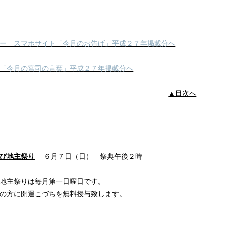
ー スマホサイト「今月のお告げ」平成２７年掲載分へ
「今月の宮司の言葉」平成２７年掲載分へ
▲目次へ
び地主祭り
６月７日（日） 祭典午後２時
祭りは毎月第一日曜日です。
開運こづちを無料授与致します。