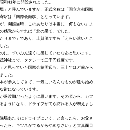
昭和41年に開設されました。
場」と呼んでいますが、正式名称は「国立京都国際
寄駅は「国際会館駅」となっています。
が、開館当時、このあたりは本当に「何もない」よ
の感覚からすれば「北の果て」でした。
たりまで」であり、上賀茂ですら「えらい遠いとこ
した。
のに、ずいぶん遠くに感じていたなあと思います。
茂神社まで、タクシーで三千円程度です。
」と思っていた国際会館周辺も、三十年ほど前から
ました。
本が参入してきて、一気にいろんなものが建ち始め、
な街になっています。
が過渡期だったように思います。その頃から、カフ
るようになり、ドライブがてら訪れる人が増えまし
議場あたりにドライブにいく」と言ったら、お父さ
ったら、キツネがでるからやめなさい」と大真面目