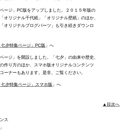
ージ」PC版をアップしました。２０１５年版の
オリジナル千代紙」「オリジナル壁紙」のほか、
オリジナルブログパーツ」も引き続きダウンロ
５七夕特集ページ」PC版
」へ
ージ」を開設しました。「七夕」の由来や歴史、
作り方のほか、スマホ版オリジナルコンテンツ
ーナーもあります。是非、ご覧ください。
５七夕特集ページ」スマホ版
」へ
▲目次へ
リンス
」