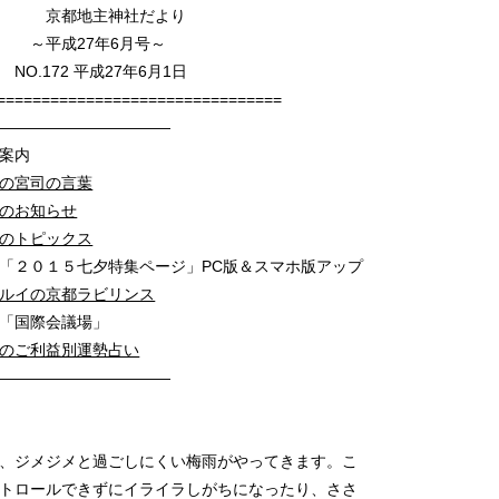
神社だより
7年6月号～
平成27年6月1日
================================
———————————
ご案内
の宮司の言葉
のお知らせ
のトピックス
特集ページ」PC版＆スマホ版アップ
ルイの京都ラビリンス
会議場」
のご利益別運勢占い
————————————
、ジメジメと過ごしにくい梅雨がやってきます。こ
トロールできずにイライラしがちになったり、ささ