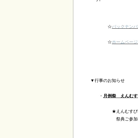
☆
バックナンバ
☆
ホームページ
▼
行事のお知らせ
・
月例祭 えんむす
★えんむすび地主
祭典ご参加の方に