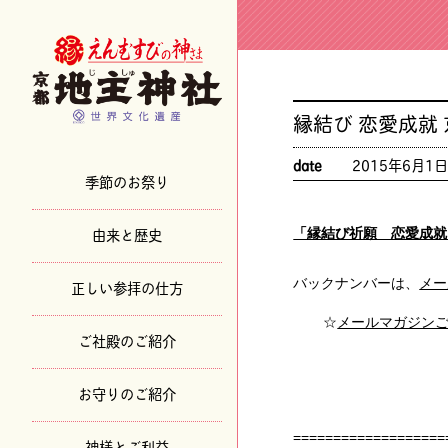
縁結び 恋愛成就
date
2015年6月1
季節のお祭り
由来と歴史
「縁結び祈願 恋愛成就
バックナンバーは、
メー
正しい参拝の仕方
☆
メールマガジン
ご社殿のご紹介
お守りのご紹介
◇◆◇神・
===================
神様とご利益