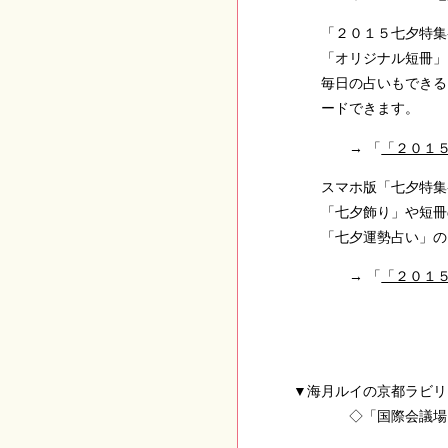
「２０１５七夕特集ペ
「オリジナル短冊」「
毎日の占いもできる「
ードできます。
→ 「
「２０１
スマホ版「七夕特集ペ
「七夕飾り」や短冊の
「七夕運勢占い」のコ
→ 「
「２０１
▼
海月ルイの京都ラビ
◇「国際会議場