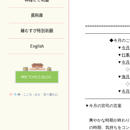
京都地主
～平成2
資料庫
NO.172 
===================
縁むすび特別祈願
———————————
◆今月の
English
▼
今月
▼
行事
▼
今月
◇「２０１５七夕
▼
海月
◇「国際
▼
今月
神・こころ・ひと・日々新たに
——————————
▼
今月の宮司の言葉
爽やかな時期が終わり
の時期、気持ちをコン