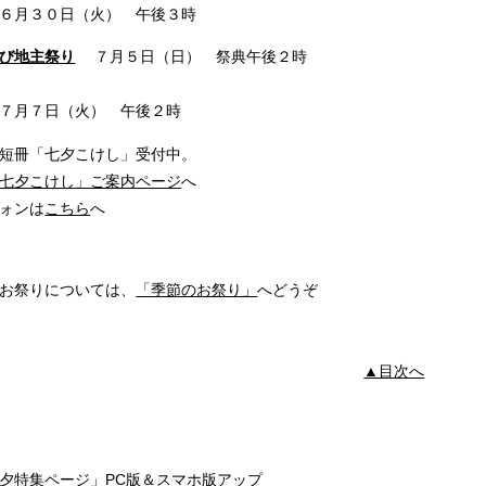
６月３０日（火） 午後３時
び地主祭り
７月５日（日） 祭典午後２時
７月７日（火） 午後２時
「七夕こけし」受付中。
七夕こけし」ご案内ページ
へ
ンは
こちら
へ
りについては、
「季節のお祭り」
へどうぞ
▲目次へ
集ページ」PC版＆スマホ版アップ