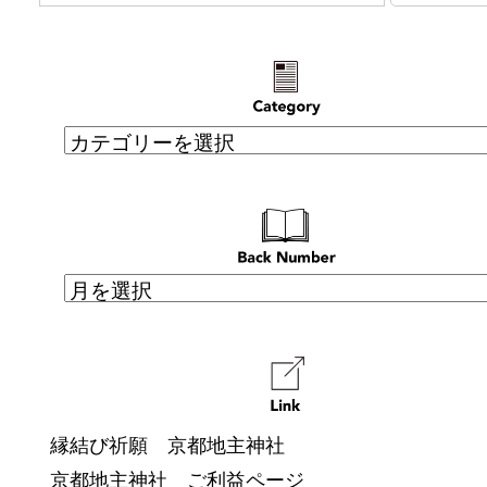
縁結び祈願 京都地主神社
京都地主神社 ご利益ページ