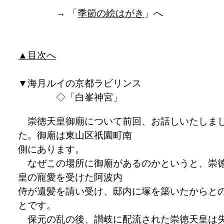
→ 「
季節の絵はがき
」へ
▲目次へ
▼
海月ルイの京都ラビリンス
◇「白峯神宮」
崇徳天皇御廟について前回、お話しいたしま
た。御廟は東山区祇園町南
側にあります。
なぜこの場所に御廟があるのかというと、崇
皇の寵愛を受けた阿波内
侍が遺髪を請い受け、邸内に塚を築いたからと
とです。
保元の乱の後、讃岐に配流された崇徳天皇は