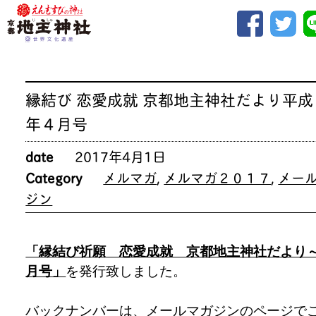
縁結び 恋愛成就 京都地主神社だより平成
年４月号
date
2017年4月1日
Category
メルマガ
,
メルマガ２０１７
,
メー
ジン
「縁結び祈願 恋愛成就 京都地主神社だより
月号」
を発行致しました。
バックナンバーは、
メールマガジンのページ
で