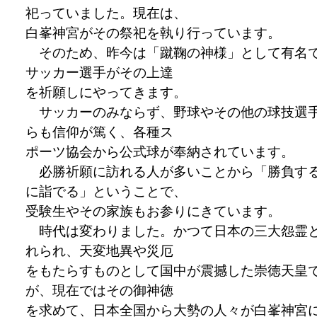
祀っていました。現在は、
白峯神宮がその祭祀を執り行っています。
そのため、昨今は「蹴鞠の神様」として有名
サッカー選手がその上達
を祈願しにやってきます。
サッカーのみならず、野球やその他の球技選
らも信仰が篤く、各種ス
ポーツ協会から公式球が奉納されています。
必勝祈願に訪れる人が多いことから「勝負す
に詣でる」ということで、
受験生やその家族もお参りにきています。
時代は変わりました。かつて日本の三大怨霊
れられ、天変地異や災厄
をもたらすものとして国中が震撼した崇徳天皇
が、現在ではその御神徳
を求めて、日本全国から大勢の人々が白峯神宮