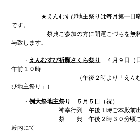
★えんむすび地主祭りは毎月第一日
です。
祭典ご参加の方に開運こづちを無料
与致します。
・
えんむすび祈願さくら祭り
４月９日（
午前１０時
（午後２時より「えんむ
び地主祭り」）
・
例大祭地主祭り
５月５日（祝）
神幸行列 午後１時ご本殿前出
祭 典 午後２時３０分頃ご
殿内にて