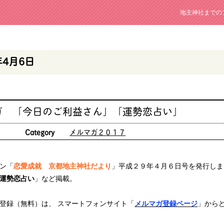
地主神社までの
年4月6日
ガ 「今日のご利益さん」「運勢恋占い」
日
Category
メルマガ２０１７
ン「
恋愛成就 京都地主神社だより
」平成２９年４月６日号を発行しま
運勢恋占い
」など掲載。
登録（無料）は、 スマートフォンサイト「
メルマガ登録ページ
」から
）