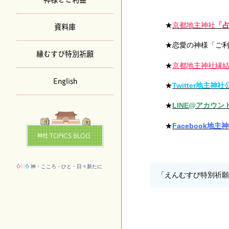
資料庫
★
京都地主神社
「
★恋愛の神様「ご
縁むすび特別祈願
★
京都地主神社縁
English
★
Twitter地主神
★
LINE@アカウント (
★
Facebook地
神・こころ・ひと・日々新たに
「えんむすび特別祈