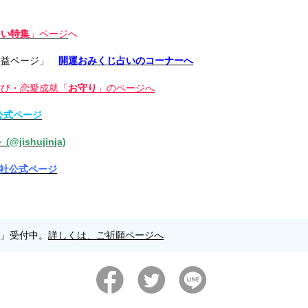
占い特集
」ページ
へ
利益ページ」
開運おみくじ占いのコーナーへ
結び・恋愛成就「
お守り
」のページへ
社公式ページ
@jishujinja)
主神社公式ページ
願」受付中。
詳しくは、ご祈願ページへ