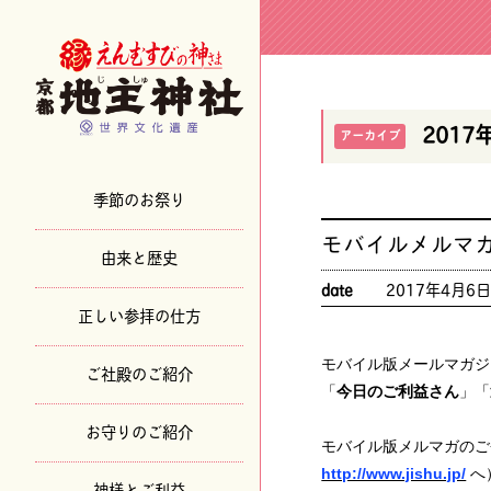
2017
アーカイブ
季節のお祭り
モバイルメルマ
由来と歴史
date
2017年4月6
正しい参拝の仕方
モバイル版メールマガジ
ご社殿のご紹介
「
今日のご利益さん
」「
お守りのご紹介
モバイル版メルマガのご
http://www.jishu.jp/
へ
神様とご利益