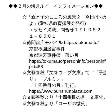
◆◆２月の海月ルイ インフォメーション◆◆
「親と子のこころの風景２ 今日はち
よ」(愛知県教育振興会発行)
エッセイ掲載。問合せＴＥＬ０５２－
１－８５０１
徳間書店モバイル https://tokuma.to/
京都祇園迷宮事件
京都迷宮事件簿 薄い月
https://tokuma.to/personinfo/personin
pid=88
文藝春秋「文春ウェブ文庫」て゛「子
り」「プルミン」
「十四番目の月」刊行。
https://www.bunshunplaza.com
文藝春秋より「十四番目の月」文庫化
文藝春秋より「ローザの微笑」