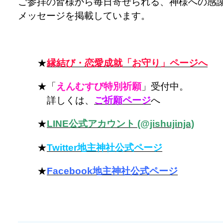
ご参拝の皆様から毎日寄せられる、神様への感
メッセージを掲載しています。
★
縁結び・恋愛成就「お守り」ページへ
★「
えんむすび特別祈願
」受付中。
詳しくは、
ご祈願ページ
へ
★
LINE公式アカウント (@jishujinja)
★
Twitter地主神社公式ページ
★
Facebook地主神社公式ページ