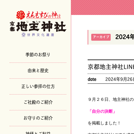
2024
アーカイブ
季節のお祭り
京都地主神社LI
由来と歴史
date
2024年9月26
正しい参拝の仕方
９月２６日、地主神社の
ご社殿のご紹介
「自分の決断」
お守りのご紹介
を掲載しました！
神様とご利益