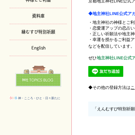
京都地主神社LINE公
◆地主神社LINE公式
資料庫
・地主神社の神様とご利
・恋愛運アップの恋占い
縁むすび特別祈願
・正しい祈願法や地主神
・幸運を授かるご利益ア
などを配信しています。
English
ぜひ
地主神社LINE公式アカ
その他の登録方法は
こ
神・こころ・ひと・日々新たに
「えんむすび特別祈