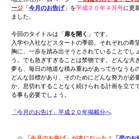
ージ
「
今月のお告げ
」を
平成２０年４
月号
に更
ました。
今回のタイトルは「
扉を開く
」です。
入学や入社などスタートの季節。それぞれの希
胸に、一歩を踏み出そうとされていることでし
う。でも急ぎすぎることは禁物です。どんな大
夢も、毎日の地道な積み重ねがあってかなうも
どんな目標があり、そのためにどんな努力が必
か、息切れすることなく続けられる計画を立て
る事も必要でしょう。
「今月のお告げ」平成２０年掲載分へ
☆
「今月のお告げ」が本になった！
「恋のお