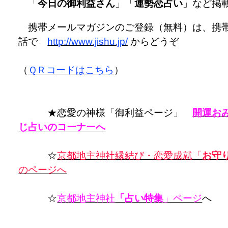
「
今日の御利益さん
」「
運勢恋占い
」など掲
携帯メールマガジンのご登録（無料）は、携
話で
http://www.jishu.jp/
からどうぞ
（
ＱＲコードはこちら
）
★恋愛の神様「御利益ページ」
開運お
じ占いのコーナーへ
☆
京都地主神社縁結び・恋愛成就「
お守
のページへ
☆
京都地主神社
「占い特集
」ページ
へ