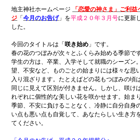
地主神社ホームページ
「恋愛の神さま」ご利益
ジ
「
今月のお告げ
」を
平成２０年３
月号
に更新
した。
今回のタイトルは「
咲き始め
」です。
春の花のつぼみが次々とふくらみ始める季節で
学生の方は、卒業、入学そして就職のシーズン
望、不安など、ものごとの始まりには様々な思
入り混ざります。たとえばどの花もつぼみの頃
同じに見えて区別が付きません。しかし、咲け
れぞれに個性的な美しい花を咲かせます。始ま
季節、不安に負けることなく、冷静に自分自身
い点も悪い点も自覚して、あなたらしい生き方
てください。