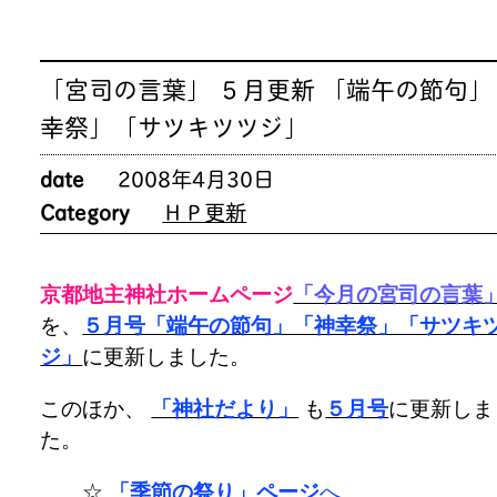
「宮司の言葉」 ５月更新 「端午の節句」
幸祭」「サツキツツジ」
date
2008年4月30日
Category
ＨＰ更新
京都地主神社ホームページ
「今月の宮司の言葉
を、
５月号「端午の節句」「神幸祭」「サツキ
ジ」
に更新しました。
このほか、
「神社だより」
も
５月号
に更新しま
た。
☆
「季節の祭り」ページ
へ