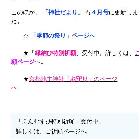
このほか、
「神社だより」
も
４月号
に更新しま
た。
☆
「季節の祭り」ページ
へ
★「
縁結び特別祈願
」受付中。詳しくは、
願ページ
へ。
★
京都地主神社「
お守り
」のページ
へ
「えんむすび特別祈願」受付中。
詳しくは、ご祈願ページへ