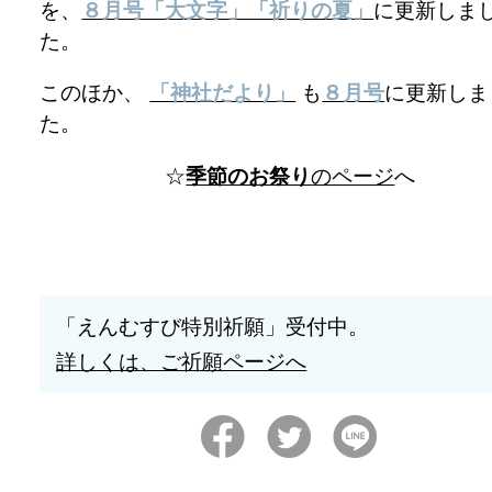
を、
８月号「大文字」「祈りの夏」
に更新しま
た。
このほか、
「神社だより」
も
８月号
に更新しま
た。
☆
季節のお祭り
のページ
へ
「えんむすび特別祈願」受付中。
詳しくは、ご祈願ページへ