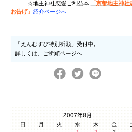
☆地主神社恋愛ご利益本
「京都地主神社
お告げ」
紹介ページへ
「えんむすび特別祈願」受付中。
詳しくは、ご祈願ページへ
2007年8月
日
月
火
水
木
金
1
2
3