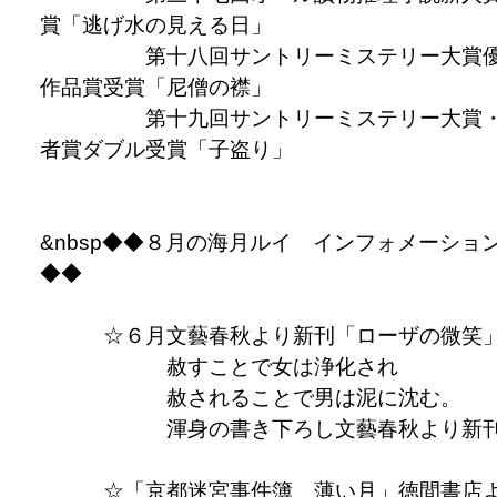
賞「逃げ水の見える日」
第十八回サントリーミステリー大賞
作品賞受賞「尼僧の襟」
第十九回サントリーミステリー大賞
者賞ダブル受賞「子盗り」
&nbsp◆◆８月の海月ルイ インフォメーショ
◆◆
☆６月文藝春秋より新刊「ローザの微笑
赦すことで女は浄化され
赦されることで男は泥に沈む。
渾身の書き下ろし文藝春秋より新刊
☆「京都迷宮事件簿 薄い月」徳間書店