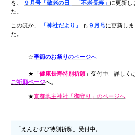
を、
９月号「敬老の日」「不老長寿」
に更新し
た。
このほか、
「神社だより」
も
９月号
に更新しま
た。
☆
季節のお祭り
のページ
へ
★「
健康長寿特別祈願
」受付中。詳しく
ご祈願ページ
へ。
★
京都地主神社「
御守り
」のページへ
「えんむすび特別祈願」受付中。